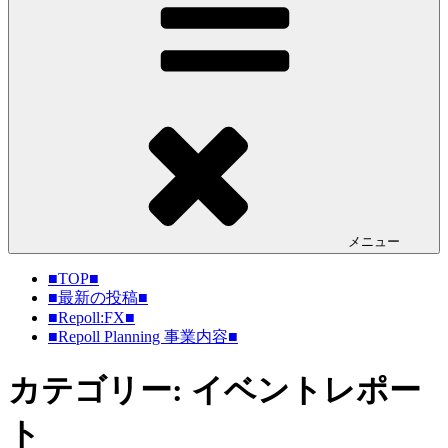
メニュー
■TOP■
■最新の投稿■
■Repoll:FX■
■Repoll Planning 事業内容■
カテゴリー: イベントレポー
ト