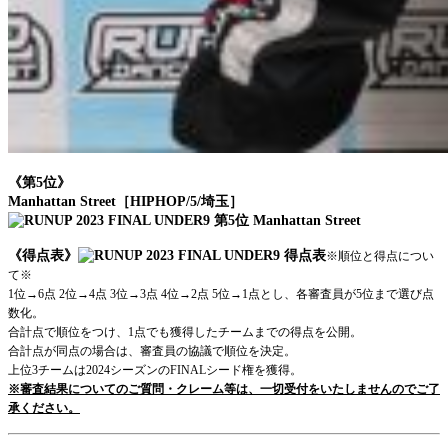
《第5位》
Manhattan Street［HIPHOP/5/埼玉］
《得点表》
※順位と得点につい
て※
1位→6点 2位→4点 3位→3点 4位→2点 5位→1点とし、各審査員が5位まで選び点
数化。
合計点で順位をつけ、1点でも獲得したチームまでの得点を公開。
合計点が同点の場合は、審査員の協議で順位を決定。
上位3チームは2024シーズンのFINALシード権を獲得。
※審査結果についてのご質問・クレーム等
は、一切受付をいたしませんのでご了
承ください。