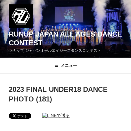
コ
ン
テ
ン
ツ
RUNUP JAPAN ALL AGES DANCE
へ
CONTEST
ス
ラナップ ジャパンオールエイジーズダンスコンテスト
キ
ッ
メニュー
プ
2023 FINAL UNDER18 DANCE
PHOTO (181)