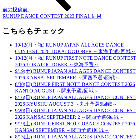
前の投稿
前
RUNUP DANCE CONTEST 2023 FINAL 結果
こちらもチェック
10/12(月・祝) RUNUP JAPAN ALL AGES DANCE
CONTEST 2026 TOKAI OCTOBER ～東海予選2回戦～
10/12(月・祝) RUNUP FIRST NOTE DANCE CONTEST
2026 TOKAI OCTOBER ～東海予選～
9/19(土) RUNUP JAPAN ALL AGES DANCE CONTEST
2026 KANSAI SEPTEMBER ～関西予選5回戦～
8/30(日) RUNUP FIRST NOTE DANCE CONTEST 2026
KANTO AUGUST ～関東予選2回戦～
8/16(日) RUNUP JAPAN ALL AGES DANCE CONTEST
2026 KYUSHU AUGUST 3 ～九州予選5回戦～
9/20(日) RUNUP JAPAN ALL AGES DANCE CONTEST
2026 KANSAI SEPTEMBER 2 ～関西予選6回戦～
9/19(土) RUNUP FIRST NOTE DANCE CONTEST 2026
KANSAI SEPTEMBER ～関西予選1回戦～
8/15(土) RUNUP JAPAN ALL AGES DANCE CONTEST