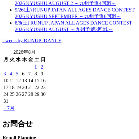
2026 KYUSHU AUGUST 2 ～九州予選4回戦～
9/26(土) RUNUP JAPAN ALL AGES DANCE CONTEST
2026 KYUSHU SEPTEMBER ～九州予選6回戦～
8/8(土) RUNUP JAPAN ALL AGES DANCE CONTEST
2026 KYUSHU AUGUST ～九州予選3回戦～
Tweets by RUNUP_DANCE
2026年8月
月
火
水
木
金
土
日
1
2
3
4
5
6
7
8
9
10
11
12
13
14
15
16
17
18
19
20
21
22
23
24
25
26
27
28
29
30
31
« 7月
お問合せ
Repoll Planning