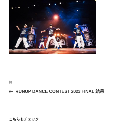
投
前
前
稿
の
RUNUP DANCE CONTEST 2023 FINAL 結果
ナ
投
ビ
稿
ゲ
ー
こちらもチェック
シ