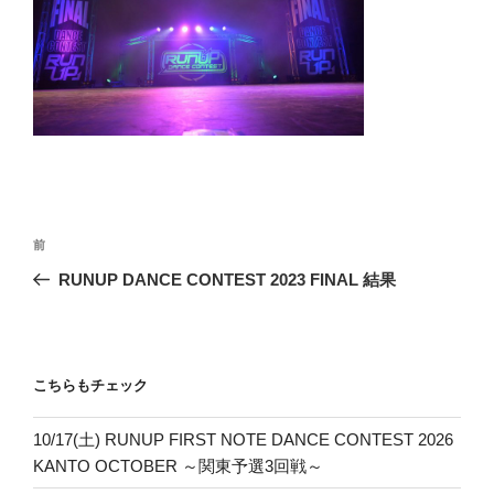
投
前
前
稿
の
RUNUP DANCE CONTEST 2023 FINAL 結果
ナ
投
ビ
稿
ゲ
ー
こちらもチェック
シ
10/17(土) RUNUP FIRST NOTE DANCE CONTEST 2026
ョ
KANTO OCTOBER ～関東予選3回戦～
ン