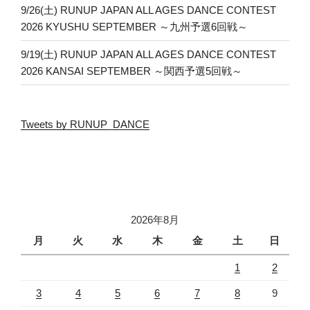
9/26(土) RUNUP JAPAN ALL AGES DANCE CONTEST
2026 KYUSHU SEPTEMBER ～九州予選6回戦～
9/19(土) RUNUP JAPAN ALL AGES DANCE CONTEST
2026 KANSAI SEPTEMBER ～関西予選5回戦～
Tweets by RUNUP_DANCE
2026年8月
月
火
水
木
金
土
日
1
2
3
4
5
6
7
8
9