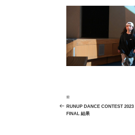
投
前
前
稿
の
RUNUP DANCE CONTEST 2023
投
FINAL 結果
ナ
稿
ビ