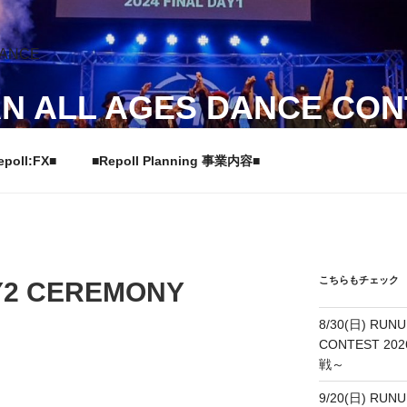
N ALL AGES DANCE CON
ジーズダンスコンテスト
epoll:FX■
■Repoll Planning 事業内容■
こちらもチェック
AY2 CEREMONY
8/30(日) RUNU
CONTEST 20
戦～
9/20(日) RUNU