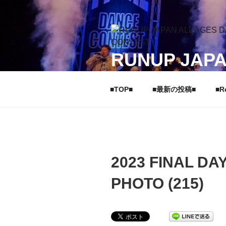
コ
ン
テ
ン
RUNUP JAPA
ツ
へ
ラナップ ジャパンオールエイ
ス
■TOP■
■最新の投稿■
■R
キ
ッ
プ
2023 FINAL D
PHOTO (215)