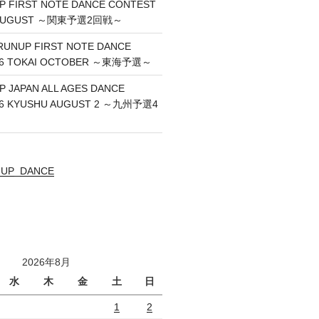
UP FIRST NOTE DANCE CONTEST
O AUGUST ～関東予選2回戦～
RUNUP FIRST NOTE DANCE
26 TOKAI OCTOBER ～東海予選～
P JAPAN ALL AGES DANCE
26 KYUSHU AUGUST 2 ～九州予選4
UNUP_DANCE
2026年8月
水
木
金
土
日
1
2