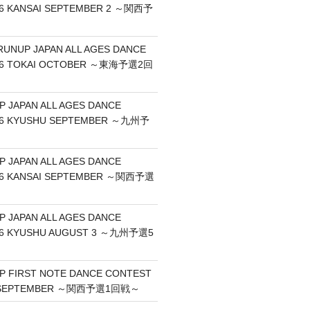
6 KANSAI SEPTEMBER 2 ～関西予
RUNUP JAPAN ALL AGES DANCE
26 TOKAI OCTOBER ～東海予選2回
P JAPAN ALL AGES DANCE
26 KYUSHU SEPTEMBER ～九州予
P JAPAN ALL AGES DANCE
26 KANSAI SEPTEMBER ～関西予選
P JAPAN ALL AGES DANCE
26 KYUSHU AUGUST 3 ～九州予選5
UP FIRST NOTE DANCE CONTEST
I SEPTEMBER ～関西予選1回戦～