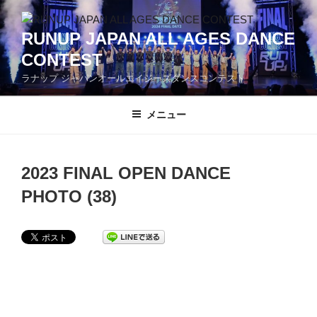
コ
ン
RUNUP JAPAN ALL AGES DANCE
テ
CONTEST
ン
ツ
ラナップ ジャパンオールエイジーズダンスコンテスト
へ
ス
メニュー
キ
ッ
プ
2023 FINAL OPEN DANCE
PHOTO (38)