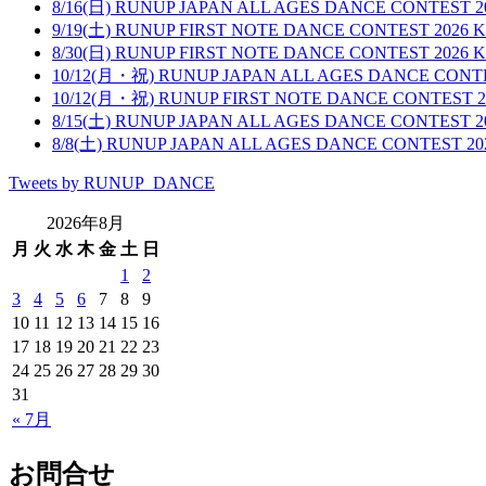
8/16(日) RUNUP JAPAN ALL AGES DANCE CONTE
9/19(土) RUNUP FIRST NOTE DANCE CONTEST 2
8/30(日) RUNUP FIRST NOTE DANCE CONTEST 2
10/12(月・祝) RUNUP JAPAN ALL AGES DANCE CO
10/12(月・祝) RUNUP FIRST NOTE DANCE CONTES
8/15(土) RUNUP JAPAN ALL AGES DANCE CONTE
8/8(土) RUNUP JAPAN ALL AGES DANCE CONTES
Tweets by RUNUP_DANCE
2026年8月
月
火
水
木
金
土
日
1
2
3
4
5
6
7
8
9
10
11
12
13
14
15
16
17
18
19
20
21
22
23
24
25
26
27
28
29
30
31
« 7月
お問合せ