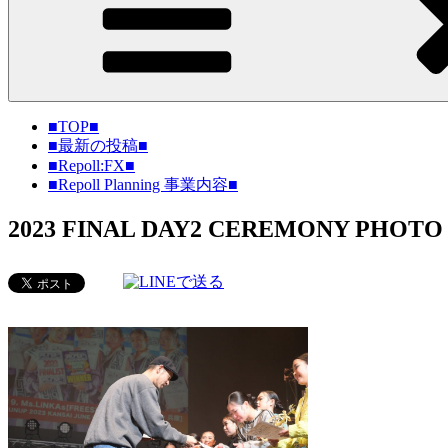
■TOP■
■最新の投稿■
■Repoll:FX■
■Repoll Planning 事業内容■
2023 FINAL DAY2 CEREMONY PHOTO (