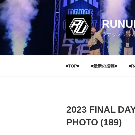
コ
ン
テ
RUNU
ン
ツ
ラナップ ジャ
へ
ス
キ
ッ
■TOP■
■最新の投稿■
■R
プ
2023 FINAL D
PHOTO (189)