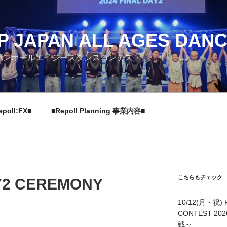
P JAPAN ALL AGES DAN
パンオールエイジーズダンスコンテスト
epoll:FX■
■Repoll Planning 事業内容■
こちらもチェック
AY2 CEREMONY
10/12(月・祝) 
CONTEST 20
戦～