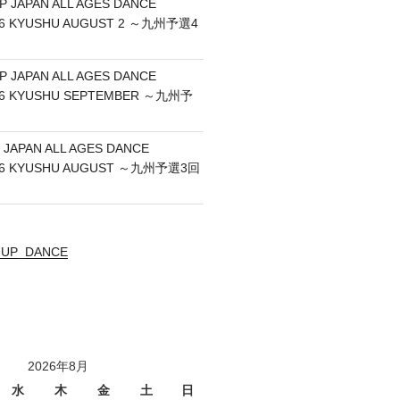
P JAPAN ALL AGES DANCE
26 KYUSHU AUGUST 2 ～九州予選4
P JAPAN ALL AGES DANCE
26 KYUSHU SEPTEMBER ～九州予
 JAPAN ALL AGES DANCE
26 KYUSHU AUGUST ～九州予選3回
UNUP_DANCE
2026年8月
水
木
金
土
日