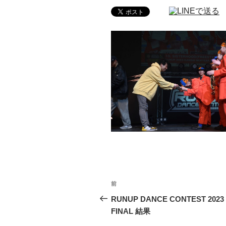
投
前
前
稿
の
RUNUP DANCE CONTEST 2023
投
FINAL 結果
ナ
稿