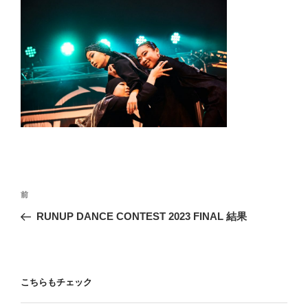
投
前
前
稿
の
RUNUP DANCE CONTEST 2023 FINAL 結果
ナ
投
ビ
稿
ゲ
ー
こちらもチェック
シ