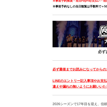
※事前予約推奨・当日PayPay支払い・現
※事前予約なしの当日観覧は手数料で＋50
必ず
必ず最後までお読みになってからの
LINEのエントリー記入事項やお支
違えや漏れの無いようにお願いいた
2026シーズンで17年目を迎え、