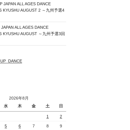
P JAPAN ALL AGES DANCE
26 KYUSHU AUGUST 2 ～九州予選4
 JAPAN ALL AGES DANCE
26 KYUSHU AUGUST ～九州予選3回
UNUP_DANCE
2026年8月
水
木
金
土
日
1
2
5
6
7
8
9