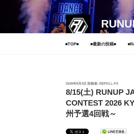
コ
ン
テ
RUNU
ン
ツ
ラナップ ジャ
へ
■TOP■
■最新の投稿■
■R
ス
キ
ッ
プ
投
2026年8月4日
投稿者:
REPOLL-FX
稿
8/15(土) RUNUP 
日:
CONTEST 2026 K
州予選4回戦～