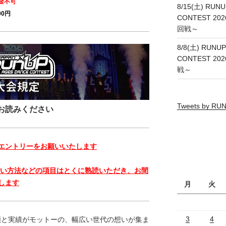
金不可
8/15(土) RUNU
0円
CONTEST 20
回戦～
8/8(土) RUNUP
CONTEST 20
戦～
Tweets by R
お読みください
エントリーをお願いいたします
払い方法などの項目はとくに熟読いただき、お間
します
月
火
3
4
信頼と実績がモットーの、幅広い世代の想いが集ま