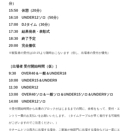
分）
15:50 休憩（20分）
16:10 UNDER12ソロ（50分）
17:00 DJタイム（30分）
17:30 結果発表・表彰式
18:30 終了予定
20:00 完全撤収
※観覧者の受付は10:15より随時おこないます（但し、出場者の受付が優先）
［出場者 受付開始時間（仮）］
9:30 OVER40＆一般＆UNDER18
10:00 UNDER15＆UNDER9
11:30 UNDER12
13:00 OVER40ソロ＆一般ソロ＆UNDER15ソロ＆UNDER9ソロ
14:00 UNDER12ソロ
※受付開始時間から出番のブロックがはじまるまでの間に、余裕をもって、受付・エ
ントリー費のお支払いをお願いいたします。（タイムテーブルが早く進行する可能性
がございますのでご注意ください。）
※チームとソロ両方に出場する場合、ご家族が他部門に出場する場合などは一度にエ