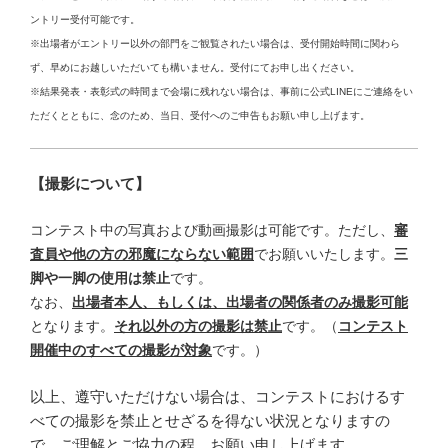
ントリー受付可能です。
※出場者がエントリー以外の部門をご観覧されたい場合は、受付開始時間に関わら
ず、早めにお越しいただいても構いません。受付にてお申し出ください。
※結果発表・表彰式の時間まで会場に残れない場合は、事前に公式LINEにご連絡をい
ただくとともに、念のため、当日、受付へのご申告もお願い申し上げます。
【撮影について】
コンテスト中の写真および動画撮影は可能です。ただし、
審
査員や他の方の邪魔にならない範囲
でお願いいたします。
三
脚や一脚の使用は禁止
です。
なお、
出場者本人、もしくは、出場者の関係者のみ撮影可能
となります。
それ以外の方の撮影は禁止
です。（
コンテスト
開催中のすべての撮影が対象
です。）
以上、遵守いただけない場合は、コンテストにおけるす
べての撮影を禁止とせざるを得ない状況となりますの
で、ご理解とご協力の程、お願い申し上げます。