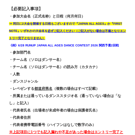
【必要記入事項】
・参加大会名（正式名称）と日程（何月何日）
⇒ 同日に2大会を開催する日程もございますので『JAPAN ALL AGES』か『FIRST
NOTE』いずれかの大会名を
必ずご記入ください（ご記入がない場合は不備となりエン
トリー完了となりません）
《例》6/28 RUNUP JAPAN ALL AGES DANCE CONTEST 2026 関西予選2回戦
・参加部門名
・チーム名（ソロはダンサー名）
・チーム名（ソロはダンサー名）の読み方（カタカナ）
・人数
・ダンスジャンル
・レペゼンする
都道府県名
（複数の場合はすべて記載）
・所属または通っているダンススタジオ名（通っていない場合は「な
し」と記入）
・代表者氏名（出場者が未成年者の場合は保護者氏名）
・代表者住所
・代表者携帯電話番号（ハイフンはなしで数字のみ）
※上記項目に1つでも記入漏れや不足があった場合はエントリー完了と