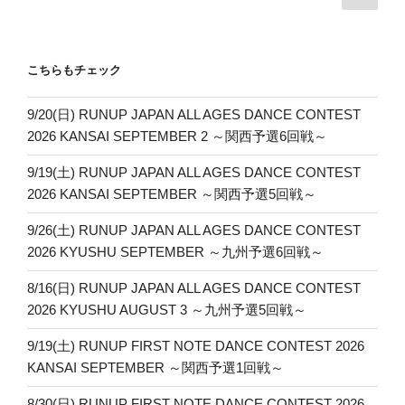
の
稿
ペ
ナ
ー
ビ
こちらもチェック
ジ
ゲ
ー
9/20(日) RUNUP JAPAN ALL AGES DANCE CONTEST
2026 KANSAI SEPTEMBER 2 ～関西予選6回戦～
シ
ョ
9/19(土) RUNUP JAPAN ALL AGES DANCE CONTEST
ン
2026 KANSAI SEPTEMBER ～関西予選5回戦～
9/26(土) RUNUP JAPAN ALL AGES DANCE CONTEST
2026 KYUSHU SEPTEMBER ～九州予選6回戦～
8/16(日) RUNUP JAPAN ALL AGES DANCE CONTEST
2026 KYUSHU AUGUST 3 ～九州予選5回戦～
9/19(土) RUNUP FIRST NOTE DANCE CONTEST 2026
KANSAI SEPTEMBER ～関西予選1回戦～
8/30(日) RUNUP FIRST NOTE DANCE CONTEST 2026