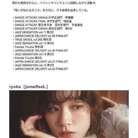
ryoka［
jumelfeeL］