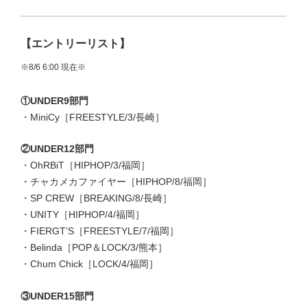
【エントリーリスト】
※8/6 6
:00
現在※
①UNDER9部門
・MiniCy［FREESTYLE/3/長崎］
②UNDER12部門
・OhRBiT［HIPHOP/3/福岡］
・チャカメカファイヤー［HIPHOP/8/福岡］
・SP CREW［BREAKING/8/長崎］
・UNITY［HIPHOP/4/福岡］
・FIERGT’S［FREESTYLE/7/福岡］
・Belinda［POP＆LOCK/3/熊本］
・Chum Chick［LOCK/4/福岡］
③UNDER15部門