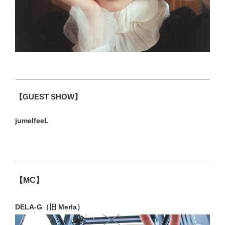
【GUEST SHOW】
jumelfeeL
【MC】
DELA-G（旧 Merla）