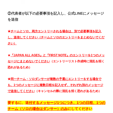
②代表者が以下の必要事項を記入し、公式LINEにメッセージ
を送信
★
チームとソロ、両方エントリーされる場合は、別で必要事項を記入
し、送信してください（チームとソロのエントリーをまとめないでくだ
さい）
★
『JAPAN ALL AGES』と『FIRST NOTE』のエントリーを1つのメッ
セージにまとめないでください
（エントリーリスト作成時に
混乱を招く
恐れがあるため
）
★
同一チーム・ソロダンサーが複数の予選にエントリーをする場合で
も、1つのメッセージに複数日程を記入せず、それぞれ別のメッセージ
で送信してください
（キャンセルの際に混乱を招く恐れがあるため）
要するに、送
付するメッセージ1つにつき、1つの日程、1つの
チーム（ソロの場合はダンサー）のみ
にしてください