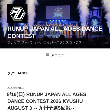
コ
ン
テ
ン
ツ
RUNUP JAPAN ALL AGES DANCE
へ
CONTEST
ス
ラナップ ジャパンオールエイジーズダンスコンテスト
キ
ッ
メニュー
プ
タグ: DANCE
投
2026年8月6日
稿
8/16(日) RUNUP JAPAN ALL AGES
日:
DANCE CONTEST 2026 KYUSHU
AUGUST 3 ～九州予選5回戦～