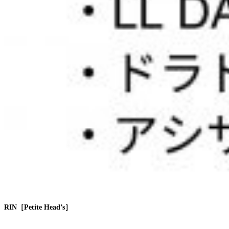
RIN［
Petite Head’s］