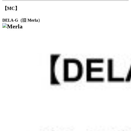
【MC】
DELA-G（旧 Merla）