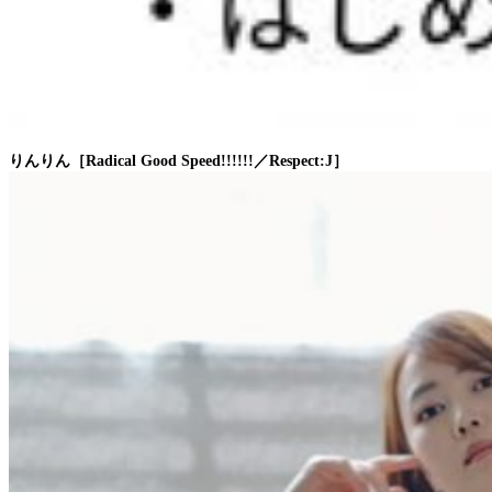
りんりん［Radical Good Speed!!!!!!／Respect:J］