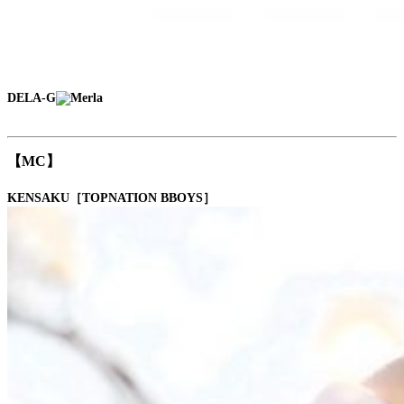
DELA-G
【MC】
KENSAKU［TOPNATION BBOYS］