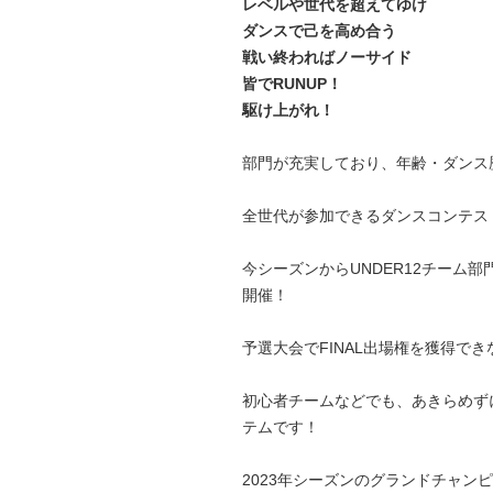
レベルや世代を超えてゆけ
ダンスで己を高め合う
戦い終わればノーサイド
皆でRUNUP！
駆け上がれ！
部門が充実しており、年齢・ダンス
全世代が参加できるダンスコンテス
今シーズンからUNDER12チーム部門と
開催！
予選大会でFINAL出場権を獲得でき
初心者チームなどでも、あきらめずに
テムです！
2023年シーズンのグランドチャン