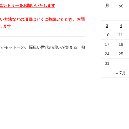
月
火
エントリーをお願いいたします
払い方法などの項目はとくに熟読いただき、お間
3
4
します
10
11
17
18
実績がモットーの、幅広い世代の想いが集まる、熱
24
25
31
« 7月