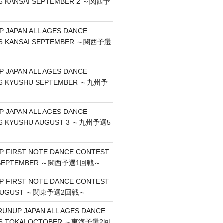
6 KANSAI SEPTEMBER 2 ～関西予
P JAPAN ALL AGES DANCE
26 KANSAI SEPTEMBER ～関西予選
P JAPAN ALL AGES DANCE
26 KYUSHU SEPTEMBER ～九州予
P JAPAN ALL AGES DANCE
26 KYUSHU AUGUST 3 ～九州予選5
UP FIRST NOTE DANCE CONTEST
I SEPTEMBER ～関西予選1回戦～
UP FIRST NOTE DANCE CONTEST
O AUGUST ～関東予選2回戦～
RUNUP JAPAN ALL AGES DANCE
26 TOKAI OCTOBER ～東海予選2回