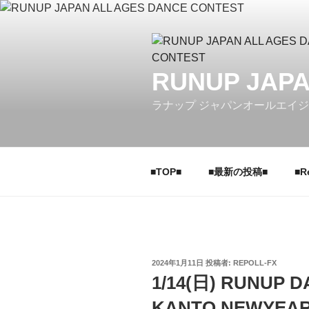
コ
ン
テ
ン
RUNUP JAPA
ツ
へ
ラナップ ジャパンオールエイ
ス
キ
ッ
プ
■TOP■
■最新の投稿■
■R
投
2024年1月11日
投稿者:
REPOLL-FX
稿
1/14(日) RUNUP 
日:
KANTO NEWYE