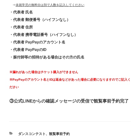
⇒
未就学児の無料分は別で人数を記入してください
・代表者 氏名
・
代表者 郵便番号（ハイフンなし）
・代表者 住所
・代表者 携帯電話番号（ハイフンなし）
・代表者 PayPayのアカウント名
・代表者 PayPayのID
・振付師等の招待がある場合はその方の氏名
※漏れがあった場合はチケット購入ができません
※PayPayのアカウント名とIDは返金などがあった場合に必要になりますのでご記入く
ださい
③公式LINEからの確認メッセージの受信で観覧事前予約完了
カ
ダンスコンテスト
、
観覧事前予約
テ