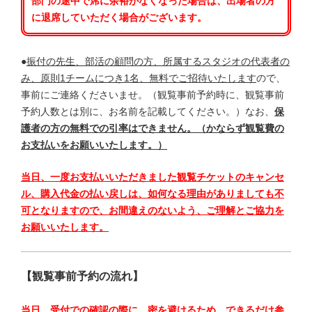
部門の途中で席に余裕がなくなった場合は、出場者の方
に退席していただく場合がございます。
●
振付の先生、部活の顧問の方、所属するスタジオの代表者の
み、原則1チームにつき1名、無料でご招待いたします
ので、
事前にご連絡くださいませ。（観覧事前予約時に、観覧事前
予約人数とは別に、お名前を記載してください。）なお、
保
護者の方の無料での引率はできません。（かならず観覧費の
お支払いをお願いいたします。）
当日、一度お支払いいただきました観覧チケットのキャンセ
ル、購入代金の払い戻しは、如何なる理由がありましても不
可となりますので、お間違えのないよう、ご理解とご協力を
お願いいたします。
【観覧事前予約の流れ】
当日、受付での確認の際に、密を避けるため、できるだけ参