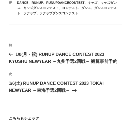
タ
DANCE
、
RUNUP
、
RUNUPDANCECONTEST
、
キッズ
、
キッズダン
ゴ
グ
ス
、
キッズダンスコンテスト
、
コンテスト
、
ダンス
、
ダンスコンテス
リ
ト
、
ラナップ
、
ラナップダンスコンテスト
ー
投
前
前
稿
の
1/8(月・祝) RUNUP DANCE CONTEST 2023
ナ
投
KYUSHU NEWYEAR ～九州予選2回戦～ 観覧事前予約
ビ
稿
ゲ
次
次
の
ー
1/6(土) RUNUP DANCE CONTEST 2023 TOKAI
投
NEWYEAR ～東海予選2回戦～
シ
稿
ョ
ン
こちらもチェック