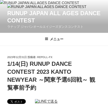
コ
ン
RUNUP JAPAN ALL AGES DANCE
テ
CONTEST
ン
ツ
ラナップ ジャパンオールエイジーズダンスコンテスト
へ
ス
メニュー
キ
ッ
プ
投
2023年12月31日
投稿者:
REPOLL-FX
稿
1/14(日) RUNUP DANCE
日:
CONTEST 2023 KANTO
NEWYEAR ～関東予選6回戦～ 観
覧事前予約