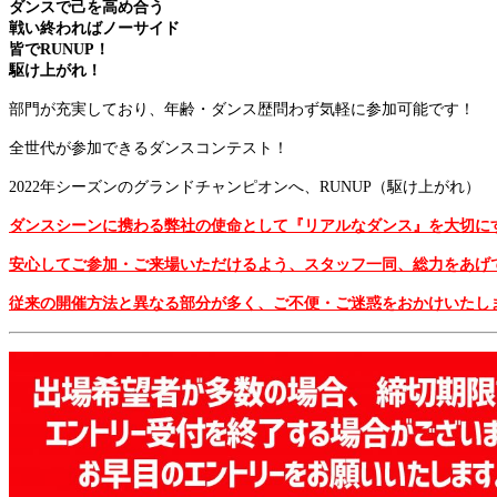
ダンスで己を高め合う
戦い終わればノーサイド
皆でRUNUP！
駆け上がれ！
部門が充実しており、年齢・ダンス歴問わず気軽に参加可能です！
全世代が参加できるダンスコンテスト！
2022年シーズンのグランドチャンピオンへ、RUNUP（駆け上がれ）
ダンスシーンに携わる弊社の使命として『リアル
なダンス』を大切に
安心してご参加・ご来場いただけるよう、スタッフ一同、総力をあげ
従来の開催方法と異なる部分が多く、ご不便・ご迷惑をおかけいたし