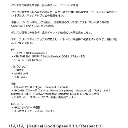
りんりん［Radical Good Speed!!!!!!／Respect:J］