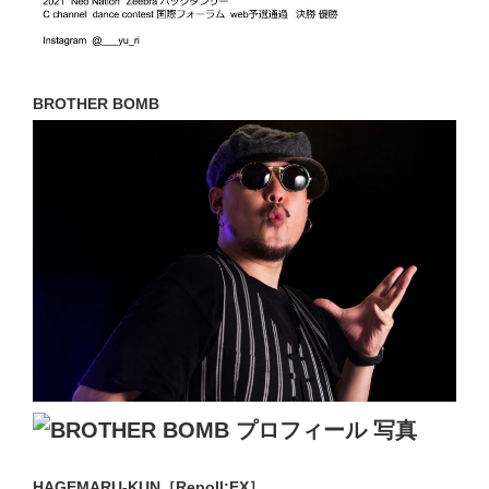
BROTHER BOMB
HAGEMARU-KUN［Repoll:FX］