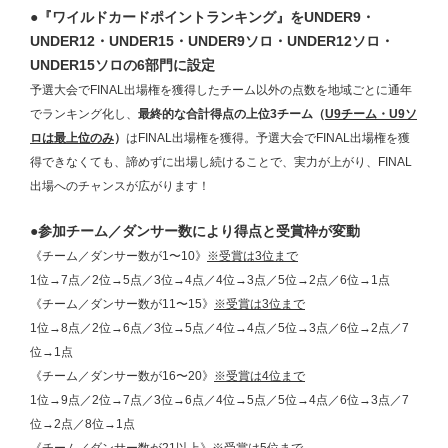
●『ワイルドカードポイントランキング』をUNDER9・
UNDER12・UNDER15・UNDER9ソロ・UNDER12ソロ・
UNDER15ソロの6部門に設定
予選大会でFINAL出場権を獲得したチーム以外の点数を地域ごとに通年
でランキング化し、
最終的な合計得点の上位3チーム（
U9チーム・U9ソ
ロは最上位のみ
）
はFINAL出場権を獲得。予選大会でFINAL出場権を獲
得できなくても、諦めずに出場し続けることで、実力が上がり、FINAL
出場へのチャンスが広がります！
●参加チーム／ダンサー数により得点と受賞枠が変動
《チーム／ダンサー数が1〜10》
※受賞は3位まで
1位→7点／2位→5点／3位→4点／4位→3点／5位→2点／6位→1点
《チーム／ダンサー数が11〜15》
※受賞は3位まで
1位→8点／2位→6点／3位→5点／4位→4点／5位→3点／6位→2点／7
位→1点
《チーム／ダンサー数が16〜20》
※受賞は4位まで
1位→9点／2位→7点／3位→6点／4位→5点／5位→4点／6位→3点／7
位→2点／8位→1点