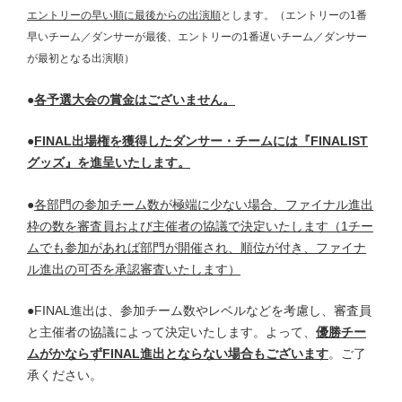
エントリーの早い順に最後からの出演順
とします。（エントリーの1番
早いチーム／ダンサーが最後、エントリーの1番遅いチーム／ダンサー
が最初となる出演順）
●
各予選大会の賞金はございません。
●
FINAL出場権を獲得したダンサー・チームには『FINALIST
グッズ』を進呈いたします。
●
各部門の参加チーム数が極端に少ない場合、ファイナル進出
枠の数を審査員および主催者の協議で決定いたします（1チー
ムでも参加があれば部門が開催され、順位が付き、ファイナ
ル進出の可否を承認審査いたします）
●FINAL進出は、参加チーム数やレベルなどを考慮し、審査員
と主催者の協議によって決定いたします。よって、
優勝チー
ムがかならずFINAL進出とならない場合もございます
。ご了
承ください。