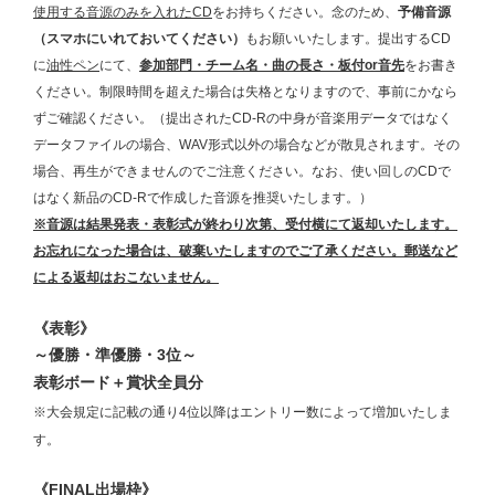
使用する音源のみを入れたCD
をお持ちください。念のため、
予備音源
（スマホにいれておいてください）
もお願いいたします。提出するCD
に
油性ペン
にて、
参加部門・チーム名・曲の長さ・板付or音先
をお書き
ください。制限時間を超えた場合は失格となりますので、事前にかなら
ずご確認ください。（提出されたCD-Rの中身が音楽用データではなく
データファイルの場合、WAV形式以外の場合などが散見されます。その
場合、再生ができませんのでご注意ください。なお、使い回しのCDで
はなく新品のCD-Rで作成した音源を推奨いたします。）
※音源は結果発表・表彰式が終わり次第、受付横にて返却いたします。
お忘れになった場合は、破棄いたしますのでご了承ください。郵送など
による返却はおこないません。
《表彰》
～優勝・準優勝・3位～
表彰ボード＋賞状全員分
※大会規定に記載の通り4位以降は
エントリー数によって増加いたしま
す。
《FINAL出場枠》