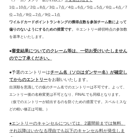
《チーム／ダンサー数が21以上》
※受賞は5位まで
1位→10点／2位→8点／3位→7点／4位→6点／5位→5点／6位→4点／7
位→3点／8位→2点／9位→1点
ワイルドカードポイントランキングの獲得点数を参加チーム数によって
。
偏りのないようにするための措置です
※エントリー締切時点の参加数
を基準といたします。
●
審査結果についてのクレーム等は、一切お受けいたしません
のでご了承ください。
●予選のエントリーは
チーム名（ソロはダンサー名）が確定し
てからのエントリー
をお願いいたします。
出演順を意識しての仮のチーム名でのエントリーは不可です。よって、
エントリー後の名称変更は不可となり、FINALでも同様となります。
（仮でのエントリーが続出するのを防ぐための措置です。スペルミスな
どの軽い修正は可能。）
●エントリーのキャンセルについては、2週間前までは無料、
それ以降はいかなる理由でも以下のキャンセル料が発生しま