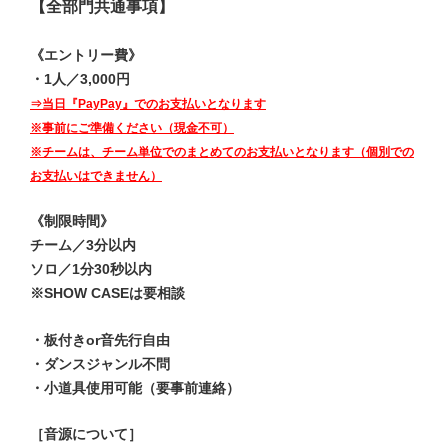
【全部門共通事項】
《エントリー費》
・1人／3,000円
⇒当日『PayPay』でのお支払いとなります
※事前にご準備ください（現金不可）
※チームは、チーム単位でのまとめてのお支払いとなります（個別での
お支払いはできません）
《制限時間》
チーム／3分以内
ソロ／1分30秒以内
※SHOW CASEは要相談
・板付きor音先行自由
・ダンスジャンル不問
・小道具使用可能（要事前連絡）
［音源について］