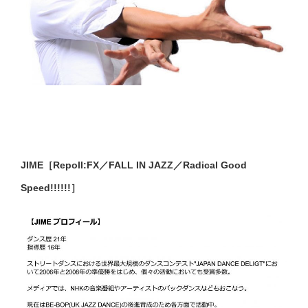
JIME［Repoll:FX／FALL IN JAZZ／Radical Good
Speed!!!!!!］