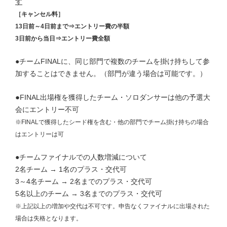
す
［キャンセル料］
13日前～4日前まで⇒エントリー費の半額
3日前から当日⇒エントリー費全額
●チームFINALに、同じ部門で複数のチームを掛け持ちして参
加することはできません。（部門が違う場合は可能です。）
●
FINAL出場権を獲得したチーム・ソロダンサーは他の予選大
会にエントリー不可
※FINALで獲得したシード権を含む・他の部門でチーム掛け持ちの場合
はエントリーは可
●チームファイナルでの人数増減について
2名チーム → 1名のプラス・交代可
3～4名チーム → 2名までのプラス・交代可
5名以上のチーム → 3名までのプラス・交代可
※上記以上の増加や交代は不可です。申告なくファイナルに出場された
場合は失格となります。