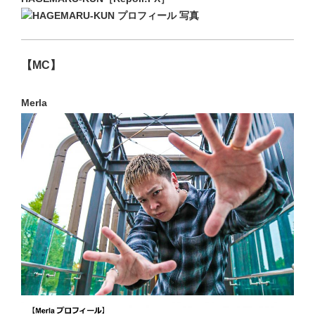
【MC】
Merla