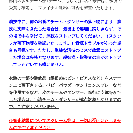
部門の参加チームが1チーム、もしくは1名の場合は、優勝の
受賞は確定し、ファイナル進出の可否を審査いたします。
演技中に、前の出番のチーム・ダンサーの落下物により、演
技に支障をきたした場合は、
最後まで無理に踊りきらず、そ
の場で手を挙げて、演技をストップしてください。（スタッ
フが落下物等を確認いたします。
）
音源トラブルがあった場
合も同様です。ただし、単純な演技のミスで故意にストップ
した場合は失格となります。親御様・指導者の方がストップ
していただいても構いません。
衣装の一部や装飾品（髪留めのピン・ピアスなど）をステー
ジ上に落下させる、ベビーパウダーやシリコンスプレーなど
を使用するなど、次のチームやダンサー、進行に支障をきた
した場合は、当該チーム・ダンサーが減点対象となりますの
で、ご注意くださいませ。
※審査結果についてのクレーム等は、一切お受けいたしませ
んのでご了承ください。