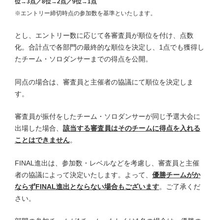
位→3点／8位→2点／9位→1点
※エントリー締切時点の参加数を基準といたします。
とし、エントリー数に応じて各審査員が順位を付け、点数
化。
合計点で各部門の最終的な順位を決定し、1点でも獲得し
たチーム・ソロダンサーまでの得点を公開。
同点の場合は、審査員と主催者の協議にて順位を決定しま
す。
審査員が振付をしたチーム・ソロダンサーが同じ予選大会に
出場した場合、
該当する審査員はそのチームに得点を入れる
ことはできません
。
FINAL進出は、参加数・レベルなどを考慮し、審査員と主催
者の協議によって決定いたします。よって、
優勝チームがか
ならずFINAL進出とならない場合もございます
。ご了承くだ
さい。