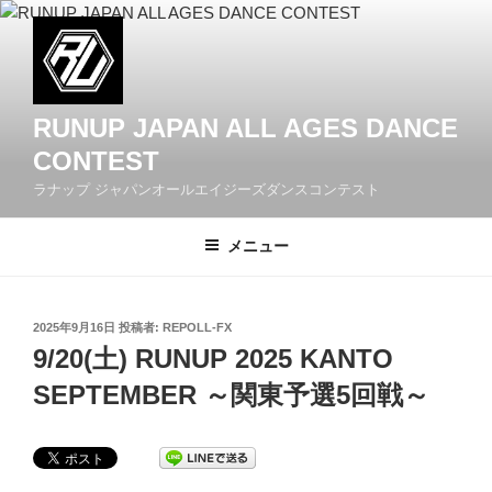
コ
ン
テ
ン
ツ
RUNUP JAPAN ALL AGES DANCE
へ
CONTEST
ス
ラナップ ジャパンオールエイジーズダンスコンテスト
キ
ッ
メニュー
プ
投
2025年9月16日
投稿者:
REPOLL-FX
稿
9/20(土) RUNUP 2025 KANTO
日:
SEPTEMBER ～関東予選5回戦～