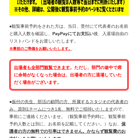
●観覧事前予約をされた方は、当日、受付にて代表者のお名前
と購入人数を確認し、
PayPayにてお支払い
後、入退場自由の
リストバンドをお渡しいたします。
※事前のご準備をお願いいたします。
出場者も全部門
観覧できます
。ただし、部門の途中で席
に余裕がなくなった場合は、出場者の方に退場していた
だく場合がございます。
●
振付の先生、部活の顧問の方、所属するスタジオの代表者の
み、原則1チームにつき1名、無料でご招待いたします
ので、
事前にご連絡くださいませ。（観覧事前予約時に、観覧事前
予約人数とは別に、お名前を記載してください。）なお、
保
護者の方の無料での引率はできません。かならず観覧費のお