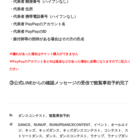
・
代表者 郵便番号（ハイフンなし）
・代表者 住所
・代表者 携帯電話番号（ハイフンなし）
・代表者 PayPayのアカウント名
・代表者 PayPayのID
・振付師等の招待がある場合はその方の氏名
※漏れがあった場合はチケット購入ができません
※PayPayのアカウント名とIDは返金などがあった場合に必要になりますのでご記入く
ださい
③公式LINEからの確認メッセージの受信で観覧事前予約完了
カ
ダンスコンテスト
、
観覧事前予約
テ
タ
DANCE
、
RUNUP
、
RUNUPDANCECONTEST
、
イベント
、
オールエイ
ゴ
グ
ジ
、
キッズ
、
キッズダンス
、
キッズダンスコンテスト
、
コンテスト
、
ス
リ
トリートダンス
、
ダンス
、
ダンスコンテスト
、
ラナップ
、
ラナップダン
ー