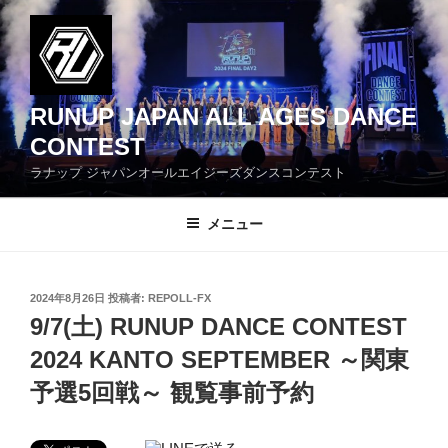
コ
ン
テ
ン
ツ
RUNUP JAPAN ALL AGES DANCE
へ
CONTEST
ス
ラナップ ジャパンオールエイジーズダンスコンテスト
キ
ッ
メニュー
プ
投
2024年8月26日
投稿者:
REPOLL-FX
稿
9/7(土) RUNUP DANCE CONTEST
日:
2024 KANTO SEPTEMBER ～関東
予選5回戦～ 観覧事前予約