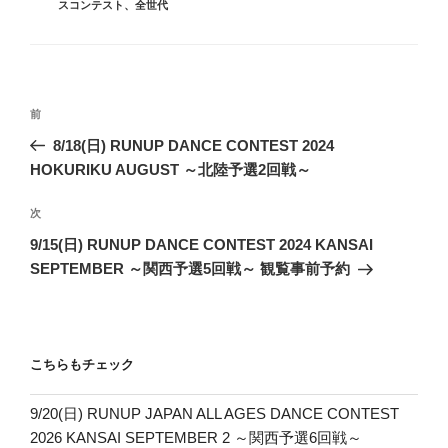
スコンテスト
、
全世代
投
前
前
稿
の
8/18(日) RUNUP DANCE CONTEST 2024
ナ
投
HOKURIKU AUGUST ～北陸予選2回戦～
ビ
稿
ゲ
次
次
の
ー
9/15(日) RUNUP DANCE CONTEST 2024 KANSAI
投
SEPTEMBER ～関西予選5回戦～ 観覧事前予約
シ
稿
ョ
ン
こちらもチェック
9/20(日) RUNUP JAPAN ALL AGES DANCE CONTEST
2026 KANSAI SEPTEMBER 2 ～関西予選6回戦～