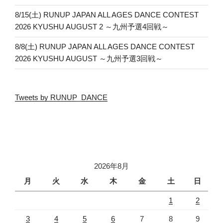
8/15(土) RUNUP JAPAN ALL AGES DANCE CONTEST
2026 KYUSHU AUGUST 2 ～九州予選4回戦～
8/8(土) RUNUP JAPAN ALL AGES DANCE CONTEST
2026 KYUSHU AUGUST ～九州予選3回戦～
Tweets by RUNUP_DANCE
2026年8月
月
火
水
木
金
土
日
1
2
3
4
5
6
7
8
9