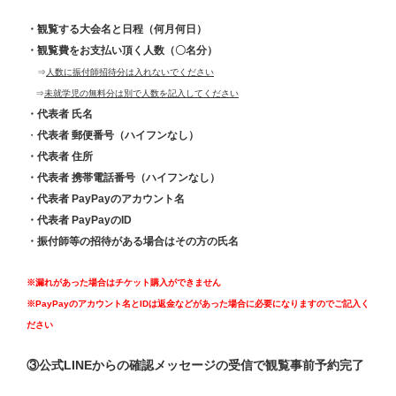
・観覧する大会名と日程（何月何日）
・観覧費をお支払い頂く人数（〇名分）
⇒
人数に振付師招待分は入れないでください
⇒
未就学児の無料分は別で人数を記入してください
・代表者 氏名
・
代表者 郵便番号（ハイフンなし）
・代表者 住所
・代表者 携帯電話番号（ハイフンなし）
・代表者 PayPayのアカウント名
・代表者 PayPayのID
・振付師等の招待がある場合はその方の氏名
※漏れがあった場合はチケット購入ができません
※PayPayのアカウント名とIDは返金などがあった場合に必要になりますのでご記入く
ださい
③公式LINEからの確認メッセージの受信で観覧事前予約完了