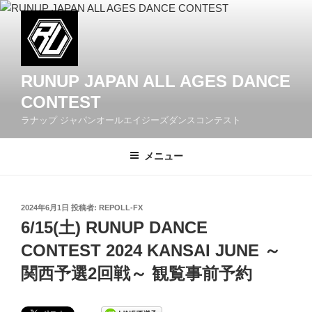
コ
ン
テ
ン
ツ
RUNUP JAPAN ALL AGES DANCE
へ
CONTEST
ス
ラナップ ジャパンオールエイジーズダンスコンテスト
キ
ッ
メニュー
プ
投
2024年6月1日
投稿者:
REPOLL-FX
稿
6/15(土) RUNUP DANCE
日:
CONTEST 2024 KANSAI JUNE ～
関西予選2回戦～ 観覧事前予約