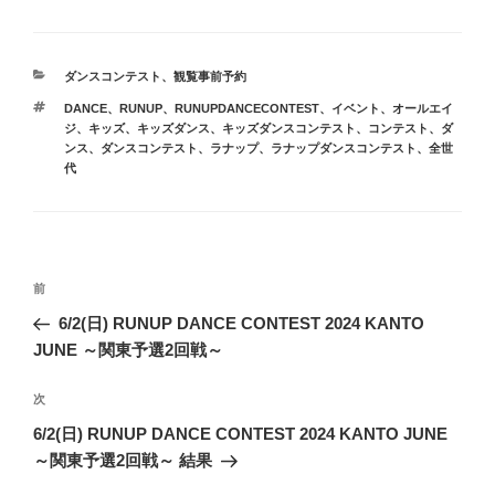
カ
ダンスコンテスト
、
観覧事前予約
テ
タ
DANCE
、
RUNUP
、
RUNUPDANCECONTEST
、
イベント
、
オールエイ
ゴ
グ
ジ
、
キッズ
、
キッズダンス
、
キッズダンスコンテスト
、
コンテスト
、
ダ
リ
ンス
、
ダンスコンテスト
、
ラナップ
、
ラナップダンスコンテスト
、
全世
ー
代
投
前
前
稿
の
6/2(日) RUNUP DANCE CONTEST 2024 KANTO
ナ
投
JUNE ～関東予選2回戦～
ビ
稿
ゲ
次
次
の
ー
6/2(日) RUNUP DANCE CONTEST 2024 KANTO JUNE
投
～関東予選2回戦～ 結果
シ
稿
ョ