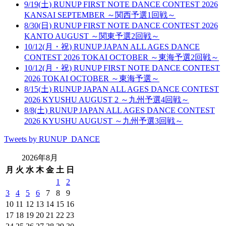
9/19(土) RUNUP FIRST NOTE DANCE CONTEST 2026
KANSAI SEPTEMBER ～関西予選1回戦～
8/30(日) RUNUP FIRST NOTE DANCE CONTEST 2026
KANTO AUGUST ～関東予選2回戦～
10/12(月・祝) RUNUP JAPAN ALL AGES DANCE
CONTEST 2026 TOKAI OCTOBER ～東海予選2回戦～
10/12(月・祝) RUNUP FIRST NOTE DANCE CONTEST
2026 TOKAI OCTOBER ～東海予選～
8/15(土) RUNUP JAPAN ALL AGES DANCE CONTEST
2026 KYUSHU AUGUST 2 ～九州予選4回戦～
8/8(土) RUNUP JAPAN ALL AGES DANCE CONTEST
2026 KYUSHU AUGUST ～九州予選3回戦～
Tweets by RUNUP_DANCE
2026年8月
月
火
水
木
金
土
日
1
2
3
4
5
6
7
8
9
10
11
12
13
14
15
16
17
18
19
20
21
22
23