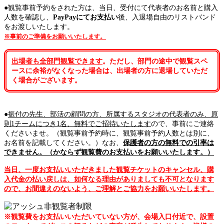
●観覧事前予約をされた方は、当日、受付にて代表者のお名前と購入
人数を確認し、
PayPayにてお支払い
後、入退場自由のリストバンド
をお渡しいたします。
※事前のご準備をお願いいたします。
出場者も全部門
観覧できます
。ただし、部門の途中で観覧スペ
ースに余裕がなくなった場合は、出場者の方に退場していただ
く場合がございます。
●
振付の先生、部活の顧問の方、所属するスタジオの代表者のみ、原
則1チームにつき1名、無料でご招待いたします
ので、事前にご連絡
くださいませ。（観覧事前予約時に、観覧事前予約人数とは別に、
お名前を記載してください。）なお、
保護者の方の無料での引率は
できません。（かならず観覧費のお支払いをお願いいたします。）
当日、一度お支払いいただきました観覧チケットのキャンセル、購
入代金の払い戻しは、如何なる理由がありましても不可となります
ので、お間違えのないよう、ご理解とご協力をお願いいたします。
※観覧費をお支払いいただいていない方が、会場入口付近で、設置