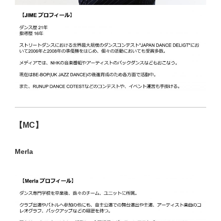
【MC】
Merla