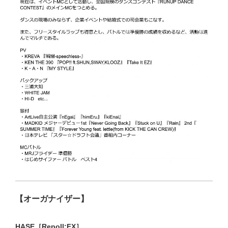
【オーガナイザー】
HASE［Repoll:FX］