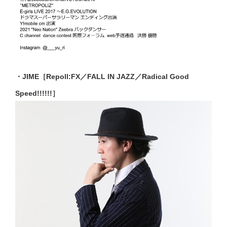
・JIME［Repoll:FX／FALL IN JAZZ／Radical Good
Speed!!!!!!］