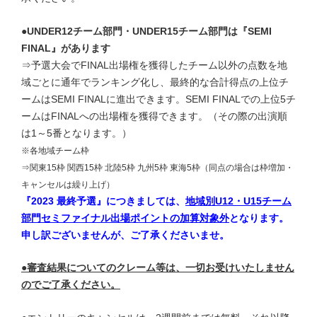
●
UNDER12チーム部門・UNDER15チーム部門は『SEMI
FINAL』があります
⇒予選大会でFINAL出場権を獲得したチーム以外の点数を地
域ごとに通年でランキング化し、最終的な合計得点の上位チ
ームはSEMI FINALに進出できます。SEMI FINALでの上位5チ
ームはFINALへの出場権を獲得できます。（その際の出演順
は1～5番となります。）
※各地域チーム枠
⇒関東15枠 関西15枠 北陸5枠 九州5枠 東海5枠（同点の場合は枠増加・
キャンセルは繰り上げ）
『2023 最終予選』につきましては、
地域別U12・U15チーム
部門セミファイナル出場ポイントの加算対象外
となります。
申し訳ございませんが、ご了承くださいませ。
●審査結果についてのクレーム等は、一切お受けいたしません
のでご了承ください。