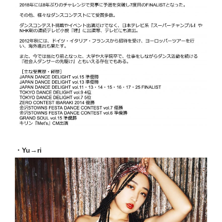
・Yu→ri