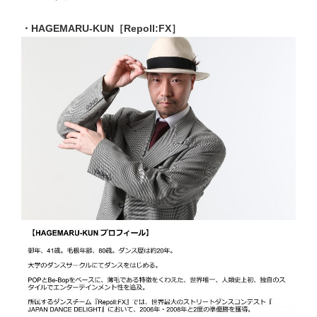
・HAGEMARU-KUN［Repoll:FX］