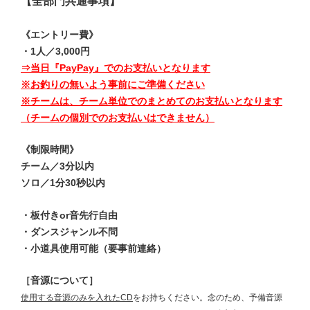
【全部門共通事項】
《エントリー費》
・1人／3,000円
⇒当日『PayPay』でのお支払いとなります
※お釣りの無いよう事前にご準備ください
※チームは、チーム単位でのまとめてのお支払いとなります
（チームの個別でのお支払いはできません）
《制限時間》
チーム／3分以内
ソロ／1分30秒以内
・板付きor音先行自由
・ダンスジャンル不問
・小道具使用可能（要事前連絡）
［音源について］
使用する音源のみを入れたCD
をお持ちください。念のため、予備音源