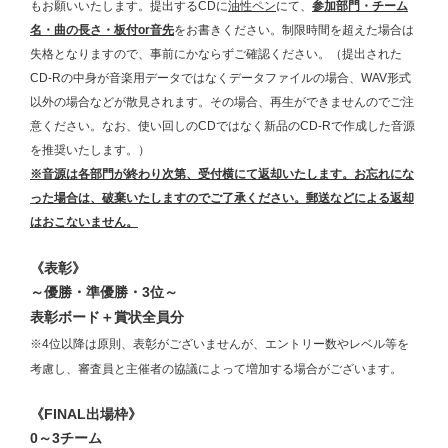
もお願いいたします。提出するCDに
油性ペン
にて、
参加部門・チーム
名・曲の長さ・板付or音先
をお書きください。制限時間を超えた場合は
失格となりますので、事前にかならずご確認ください。（提出された
CD-Rの中身が音楽用データではなくデータファイルの場合、WAV形式
以外の場合などが散見されます。その場合、再生ができませんのでご注
意ください。なお、使い回しのCDではなく新品のCD-Rで作成した音源
を推奨いたします。）
※音源は各部門が終わり次第、受付横にて返却いたします。お忘れにな
った場合は、破棄いたしますのでご了承ください。郵送などによる返却
はおこないません。
《表彰》
～優勝・準優勝・3位～
表彰ボード＋賞状全員分
※4位以降は原則、表彰がございませんが、
エントリー数やレベル等を
考慮し、審査員と主催者の協議によって増加する場合がございます。
《FINAL出場枠》
0～3チーム