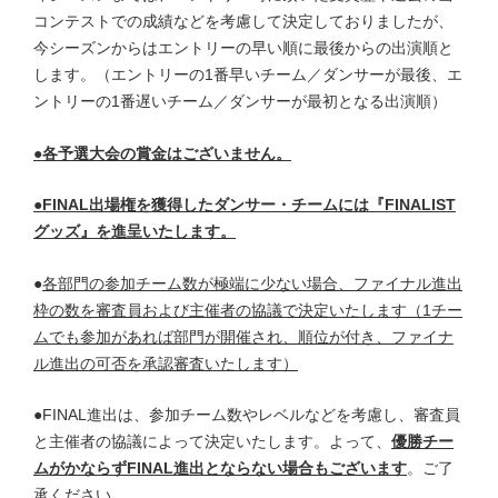
コンテストでの成績などを考慮して決定しておりましたが、
今シーズンからはエントリーの早い順に最後からの出演順と
します。（エントリーの1番早いチーム／ダンサーが最後、エ
ントリーの1番遅いチーム／ダンサーが最初となる出演順）
●各予選大会の賞金はございません。
●FINAL出場権を獲得したダンサー・チームには『FINALIST
グッズ』を進呈いたします。
●
各部門の参加チーム数が極端に少ない場合、ファイナル進出
枠の数を審査員および主催者の協議で決定いたします（1チー
ムでも参加があれば部門が開催され、順位が付き、ファイナ
ル進出の可否を承認審査いたします）
●FINAL進出は、参加チーム数やレベルなどを考慮し、審査員
と主催者の協議によって決定いたします。よって、
優勝チー
ムがかならずFINAL進出とならない場合もございます
。ご了
承ください。