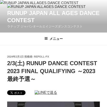
コ
ン
RUNUP JAPAN ALL AGES DANCE
テ
CONTEST
ン
ツ
ラナップ ジャパンオールエイジーズダンスコンテスト
へ
ス
メニュー
キ
ッ
プ
投
2024年2月1日
投稿者:
REPOLL-FX
稿
2/3(土) RUNUP DANCE CONTEST
日:
2023 FINAL QUALIFYING ～2023
最終予選～