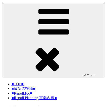
メニュー
■TOP■
■最新の投稿■
■Repoll:FX■
■Repoll Planning 事業内容■