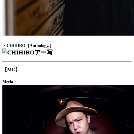
・CHIHIRO［Anthology.］
【MC】
Merla