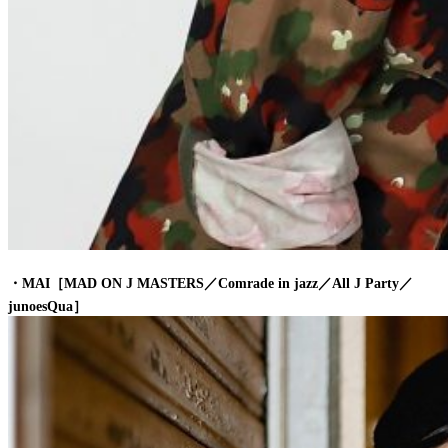
・MAI［MAD ON J MASTERS／Comrade in jazz／All J Party／
junoesQua］