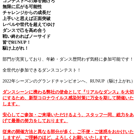
コンテストへの扉を開けろ
無限に広がる可能性
チャレンジからの成長だ
上手いと思えば正面突破
レベルや世代を超えてゆけ
ダンスで己を高め合う
戦い終わればノーサイド
皆でRUNUP！
駆け上がれ！
部門が充実しており、年齢・ダンス歴問わず気軽に参加可能です！
全世代が参加できるダンスコンテスト！
2022年シーズンのグランドチャンピオンへ、RUNUP（駆け上がれ）
ダンスシーンに携わる弊社の使命として『リアル
なダンス』を大切
にするため、新型コロナウイルス感染対策に万全を期して開催いた
します。
安心してご参加・ご来場いただけるよう、スタッフ一同、総力をあ
げて最善の努力をしております。
従来の開催方法と異なる部分が多く、ご不便・ご迷惑をおかけいた
しますが、ご理解のほど、よろしくお願いいたします。