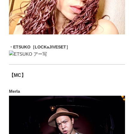
・ETSUKO［LOCKaJIVESET］
【MC】
Merla