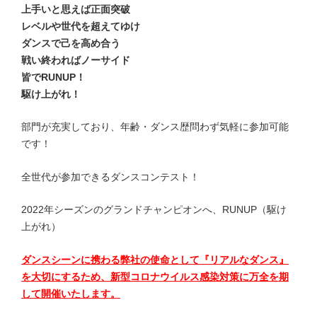
上手いと思えば正面突破
レベルや世代を超えてゆけ
ダンスで己を高め合う
戦い終わればノーサイド
皆でRUNUP！
駆け上がれ！
部門が充実しており、年齢・ダンス歴問わず気軽に参加可能
です！
全世代が参加できるダンスコンテスト！
2022年シーズンのグランドチャンピオンへ、RUNUP（駆け
上がれ）
ダンスシーンに携わる弊社の使命として『リアル
なダンス』
を大切にするため、新型コロナウイルス感染対策に万全を期
して開催いたします。