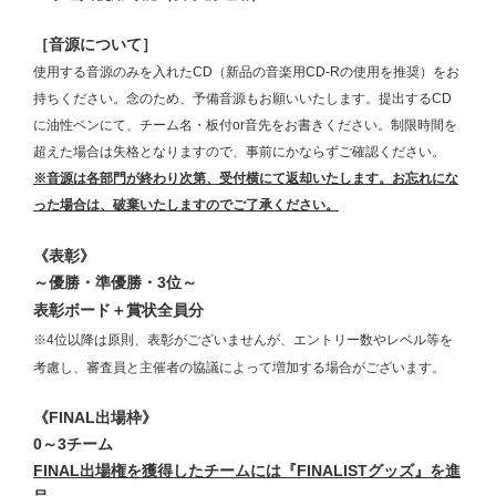
［音源について］
使用する音源のみを入れたCD（新品の音楽用CD-Rの使用を推奨）をお
持ちください。念のため、予備音源もお願いいたします。提出するCD
に油性ペンにて、チーム名・板付or音先をお書きください。制限時間を
超えた場合は失格となりますので、事前にかならずご確認ください。
※音源は各部門が終わり次第、受付横にて返却いたします。お忘れにな
った場合は、破棄いたしますのでご了承ください。
《表彰》
～優勝・準優勝・3位～
表彰ボード＋賞状全員分
※4位以降は原則、表彰がございませんが、
エントリー数やレベル等を
考慮し、審査員と主催者の協議によって増加する場合がございます。
《FINAL出場枠》
0～3チーム
FINAL出場権を獲得したチームには『FINALISTグッズ』を進