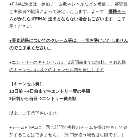
●FINAL進出は、参加チーム数やレベルなどを考慮し、審査員
と主催者の協議によって決定いたします。よって、
優勝チー
ムがかならずFINAL進出とならない場合もございます
。ご了
承ください。
●審査結果についてのクレーム等は、一切お受けいたしません
のでご了承ください。
●
エントリーのキャンセルは、2週間前までは無料、それ以降
のキャンセルは以下のキャンセル料が発生します
［キャンセル費］
13日前～4日前まで⇒エントリー費の半額
3日前から当日⇒エントリー費全額
以上、ご了承下さいませ。
●チームFINALに、同じ部門で複数のチームを掛け持ちして参
加することはできません。（部門が違う場合は可能です。）