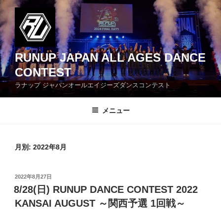
コ
ン
テ
ン
ツ
RUNUP JAPAN ALL AGES DANCE
へ
CONTEST
ス
ラナップ ジャパンオールエイジーズダンスコンテスト
キ
ッ
メニュー
プ
月別: 2022年8月
投
2022年8月27日
稿
8/28(日) RUNUP DANCE CONTEST 2022
日:
KANSAI AUGUST ～関西予選 1回戦～