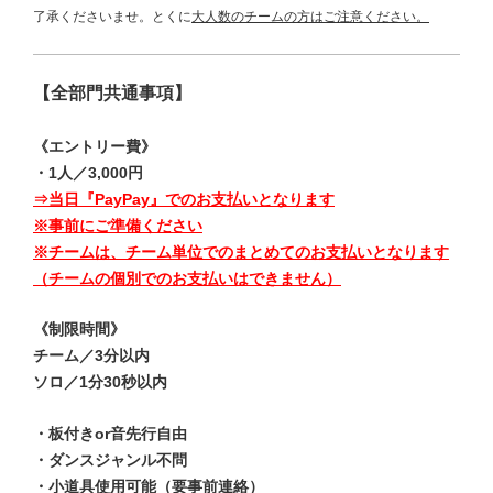
了承くださいませ。とくに
大人数
のチームの方はご注意ください。
【全部門共通事項】
《エントリー費》
・1人／3,000円
⇒当日『PayPay』でのお支払いとなります
※事前にご準備ください
※チームは、チーム単位でのまとめてのお支払いとなります
（チームの個別でのお支払いはできません）
《制限時間》
チーム／3分以内
ソロ／1分30秒以内
・板付きor音先行自由
・ダンスジャンル不問
・小道具使用可能（要事前連絡）