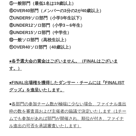
⑤一般部門（最低1名は19歳
以上）
⑥OVER40部門（メンバーの3分の2が40歳以上）
⑦UNDER9ソロ部門（小学3年生以下）
⑧UNDER12ソロ部門（小学3～6年生）
⑨UNDER15ソロ部門（中学生）
⑩一般ソロ部門（高校生以上）
⑪OVER40ソロ部門（40歳以上）
●各予選大会の賞金はございません。（FINALはございま
す。）
●FINAL出場権を獲得したダンサー・チームには『FINALIST
グッズ』を進呈いたします。
●
各部門の参加チーム数が極端に少ない場合、ファイナル進出
枠の数を審査員および主催者の協議で決定いたします（1チー
ムでも参加があれば部門が開催され、順位が付き、ファイナ
ル進出の可否を承認審査いたします）