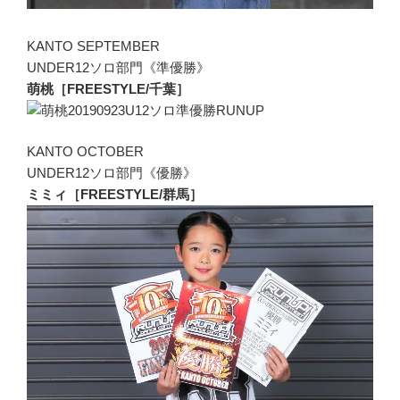
KANTO SEPTEMBER
UNDER12ソロ部門《準優勝》
萌桃［FREESTYLE/千葉］
KANTO OCTOBER
UNDER12ソロ部門《優勝》
ミミィ［FREESTYLE/群馬］