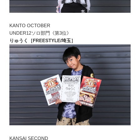
KANTO OCTOBER
UNDER12ソロ部門《第3位》
りゅうく［FREESTYLE/埼玉］
KANSAI SECOND