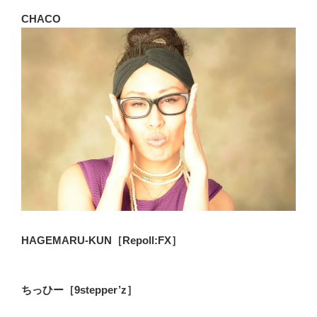
CHACO
HAGEMARU-KUN［Repoll:FX］
ちっひー［9stepper’z
］