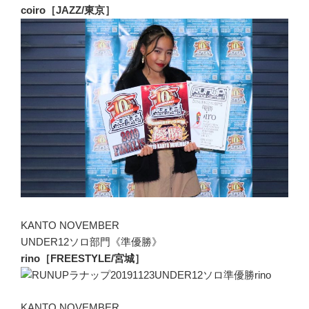
coiro［JAZZ/東京］
KANTO NOVEMBER
UNDER12ソロ部門《準優勝》
rino［FREESTYLE/宮城］
KANTO NOVEMBER