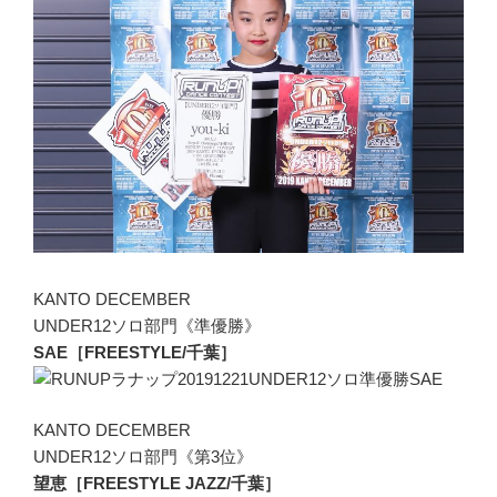
KANTO DECEMBER
UNDER12ソロ部門《準優勝》
SAE［FREESTYLE/千葉］
KANTO DECEMBER
UNDER12ソロ部門《第3位》
望恵［FREESTYLE JAZZ/千葉］