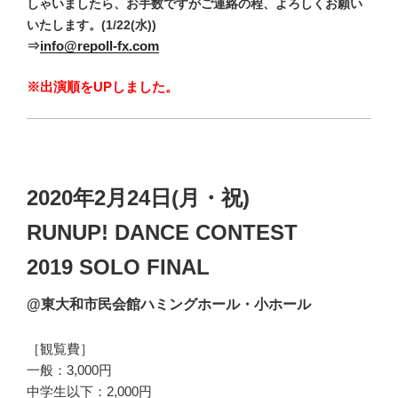
しゃいましたら、お手数ですがご連絡の程、よろしく
お願い
いたします。(1/22(水))
⇒
info@repoll-fx.com
※出演順をUPしました。
2020年2月24日(月・祝)
RUNUP! DANCE CONTEST
2019 SOLO FINAL
@東大和市民会館ハミングホール・小ホール
［観覧費］
一般：3,000円
中学生以下：2,000円