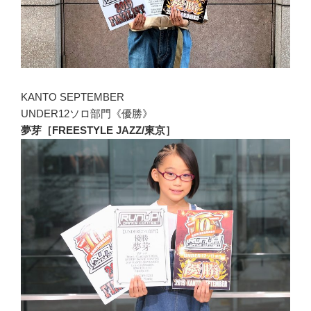
KANTO SEPTEMBER
UNDER12ソロ部門《優勝》
夢芽［FREESTYLE JAZZ/東京］