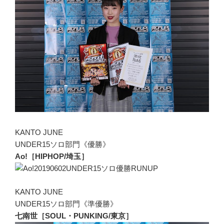
KANTO JUNE
UNDER15ソロ部門《優勝》
Ao!［HIPHOP/埼玉］
KANTO JUNE
UNDER15ソロ部門《準優勝》
七南世［SOUL・PUNKING/東京］