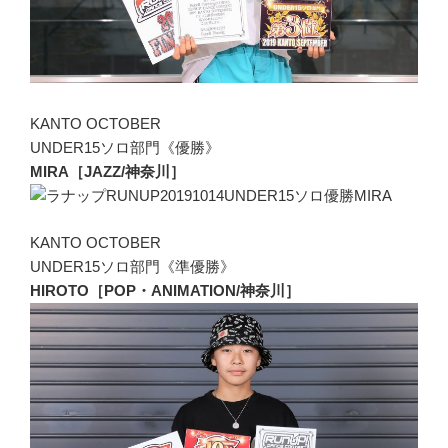
KANTO OCTOBER
UNDER15ソロ部門《優勝》
MIRA［JAZZ/神奈川］
KANTO OCTOBER
UNDER15ソロ部門《準優勝》
HIROTO［POP・ANIMATION/神奈川］