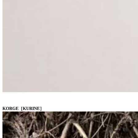
KORGE［KURINE
］