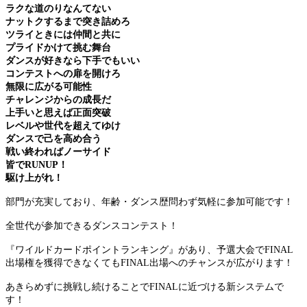
ラクな道のりなんてない
ナットクするまで突き詰めろ
ツライときには仲間と共に
プライドかけて挑む舞台
ダンスが好きなら下手でもいい
コンテストへの扉を開けろ
無限に広がる可能性
チャレンジからの成長だ
上手いと思えば正面突破
レベルや世代を超えてゆけ
ダンスで己を高め合う
戦い終わればノーサイド
皆でRUNUP！
駆け上がれ！
部門が充実しており、年齢・ダンス歴問わず気軽に参加可能です！
全世代が参加できるダンスコンテスト！
『ワイルドカードポイントランキング』があり、
予選大会でFINAL
出場権を獲得できなくてもFINAL出場へのチャンスが広がります！
あきらめずに挑戦し続けることでFINALに近づける新システムで
す！