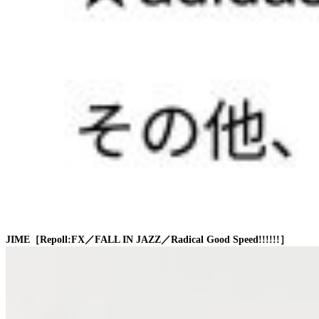
JIME［Repoll:FX／FALL IN JAZZ／Radical Good Speed!!!!!!］