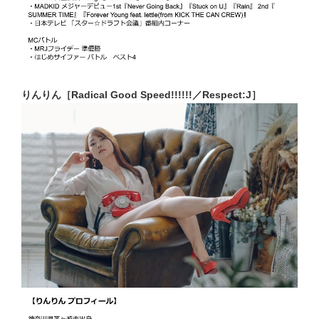
りんりん［Radical Good Speed!!!!!!／Respect:J］