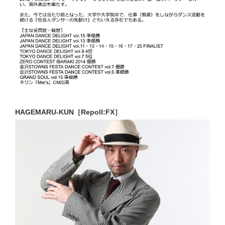
HAGEMARU-KUN［Repoll:FX］