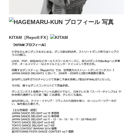
KITAM［Repoll:FX］