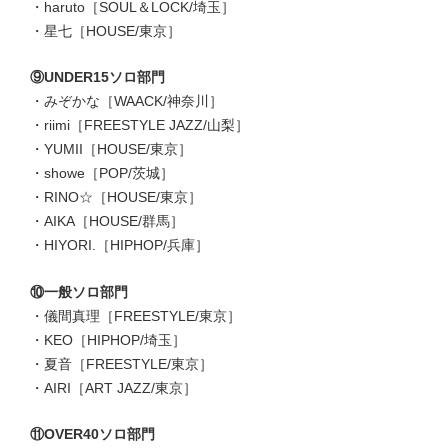
・haruto［SOUL＆LOCK/埼玉］
・星七［HOUSE/東京］
⑨UNDER15ソロ部門
・みぞかな［WAACK/神奈川］
・riimi［FREESTYLE JAZZ/山梨］
・YUMII［HOUSE/東京］
・showe［POP/茨城］
・RINO☆［HOUSE/東京］
・AIKA［HOUSE/群馬］
・HIYORI.［HIPHOP/兵庫
］
⑩一般ソロ部門
・儀間真理［FREESTYLE/東京］
・KEO［HIPHOP/埼玉］
・夏音［FREESTYLE/東京］
・AIRI［ART JAZZ/東京］
⑪OVER40ソロ部門