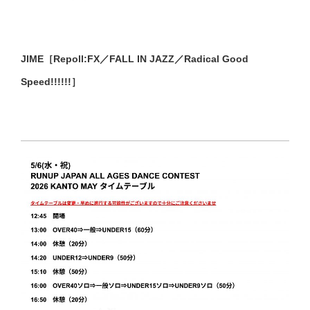
JIME［Repoll:FX／FALL IN JAZZ／Radical Good
Speed!!!!!!］