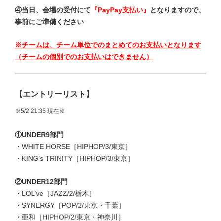
④当日、会場の受付にて
『PayPay支払い』
となりますので、
事前にご準備ください
※チームは、チーム単位でのまとめてのお支払いとなります
（チームの個別でのお支払いはできません）
【エントリーリスト】
※5/2 21
:35 現在※
①UNDER9部門
・WHITE HORSE［HIPHOP/3/東京］
・KING’s TRINITY［HIPHOP/3/東京］
②UNDER12部門
・LOL’ve［JAZZ/2/栃木］
・SYNERGY［POP/2/東京・千葉］
・亜和［HIPHOP/2/東京・神奈川］