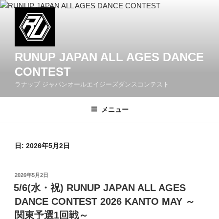
コ
ン
テ
ン
ツ
RUNUP JAPAN ALL AGES DANCE
へ
CONTEST
ス
ラナップ ジャパンオールエイジーズダンスコンテスト
キ
ッ
メニュー
プ
日: 2026年5月2日
投
2026年5月2日
稿
5/6(水・祝) RUNUP JAPAN ALL AGES
日:
DANCE CONTEST 2026 KANTO MAY ～
関東予選1回戦～