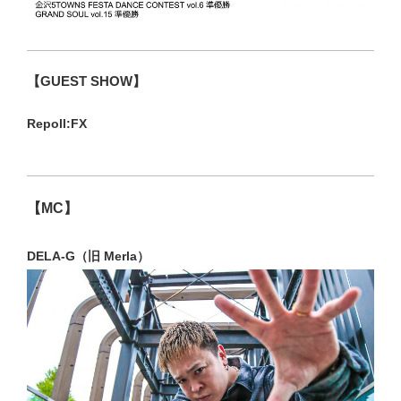
【GUEST SHOW】
Repoll:FX
【MC】
DELA-G（旧 Merla）