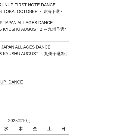
RUNUP FIRST NOTE DANCE
26 TOKAI OCTOBER ～東海予選～
P JAPAN ALL AGES DANCE
26 KYUSHU AUGUST 2 ～九州予選4
 JAPAN ALL AGES DANCE
26 KYUSHU AUGUST ～九州予選3回
UNUP_DANCE
2025年10月
水
木
金
土
日