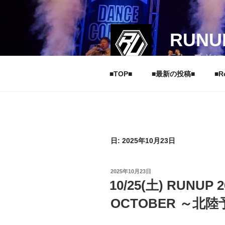
コ
ン
テ
RUNU
ン
ツ
ラナップ ジャ
へ
■TOP■
■最新の投稿■
■R
ス
キ
ッ
プ
日: 2025年10月23日
投
2025年10月23日
稿
10/25(土) RUNUP 
日:
OCTOBER ～北