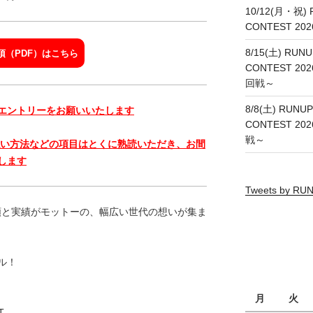
10/12(月・祝) 
CONTEST 20
8/15(土) RUNU
項（PDF）はこちら
CONTEST 20
回戦～
8/8(土) RUNUP
エントリーをお願いいたします
CONTEST 20
戦～
払い方法などの項目はとくに熟読いただき、お間
します
Tweets by R
信頼と実績がモットーの、幅広い世代の想いが集ま
ル！
月
火
T