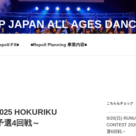
P JAPAN ALL AGES DAN
パンオールエイジーズダンスコンテスト
epoll:FX■
■Repoll Planning 事業内容■
こちらもチェック
2025 HOKURIKU
9/20(日) RUNU
陸予選4回戦～
CONTEST 202
選6回戦～