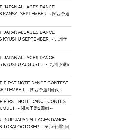
P JAPAN ALL AGES DANCE
26 KANSAI SEPTEMBER ～関西予選
P JAPAN ALL AGES DANCE
26 KYUSHU SEPTEMBER ～九州予
P JAPAN ALL AGES DANCE
26 KYUSHU AUGUST 3 ～九州予選5
UP FIRST NOTE DANCE CONTEST
I SEPTEMBER ～関西予選1回戦～
UP FIRST NOTE DANCE CONTEST
O AUGUST ～関東予選2回戦～
RUNUP JAPAN ALL AGES DANCE
26 TOKAI OCTOBER ～東海予選2回