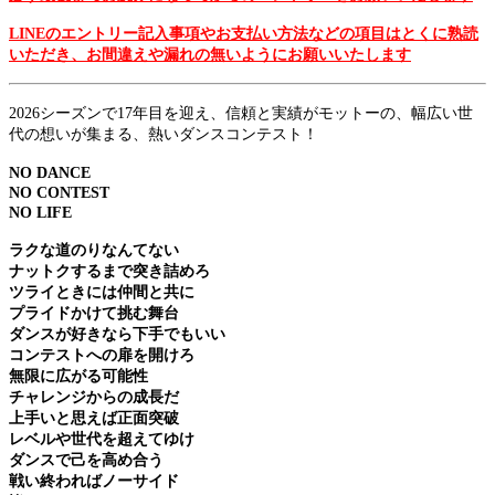
LINEのエントリー記入事項やお支払い方法などの項目はとくに熟読
いただき、お間違えや漏れの無いようにお願いいたします
2026シーズンで17年目を迎え、信頼と実績がモットーの、幅広い世
代の想いが集まる、熱いダンスコンテスト！
NO DANCE
NO CONTEST
NO LIFE
ラクな道のりなんてない
ナットクするまで突き詰めろ
ツライときには仲間と共に
プライドかけて挑む舞台
ダンスが好きなら下手でもいい
コンテストへの扉を開けろ
無限に広がる可能性
チャレンジからの成長だ
上手いと思えば正面突破
レベルや世代を超えてゆけ
ダンスで己を高め合う
戦い終わればノーサイド