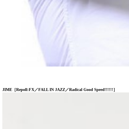
JIME［Repoll:FX／FALL IN JAZZ／Radical Good Speed!!!!!!］