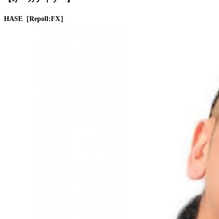
HASE［Repoll:FX］