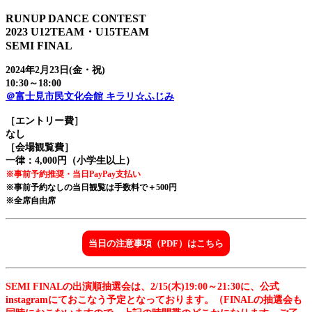
RUNUP DANCE CONTEST
2023 U12TEAM・U15TEAM
SEMI FINAL
2024年2
月23
日(金・祝)
10:30～18:00
＠富士見市民文化会館 キラリ☆ふじみ
［エントリー費］
なし
［会場観覧費］
一律：4,000円（小学生以上）
※事前予約推奨・当日PayPay支払い
※事前予約なしの当日観覧は手数料で＋500円
※全席自由席
当日の注意事項（PDF）はこちら
SEMI FINALの出演順抽選会は、2/15(木)19:00～21:30に、公式
instagramにておこなう予定となっております。（FINALの抽選会も