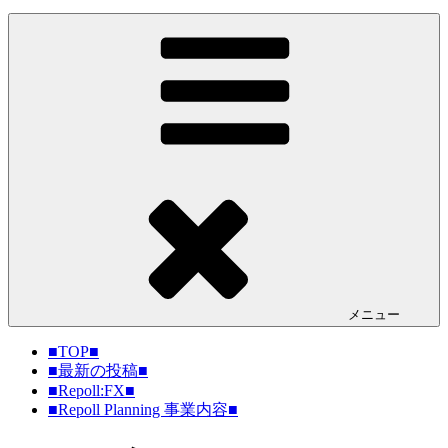
メニュー
■TOP■
■最新の投稿■
■Repoll:FX■
■Repoll Planning 事業内容■