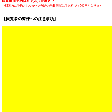
観覧事前予約は8/10(水)21:00まで
⇒期限内に予約されなかった場合
の当日観覧は手数料で＋500円
となります
【観覧者の皆様への注意事項】