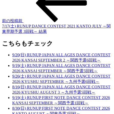
前の投稿
前
7/17(土) RUNUP DANCE CONTEST 2021 KANTO JULY ～関
東早期予選 3回戦～ 結果
こちらもチェック
9/20(日) RUNUP JAPAN ALL AGES DANCE CONTEST
2026 KANSAI SEPTEMBER 2 ～関西予選6回戦～
9/19(土) RUNUP JAPAN ALL AGES DANCE CONTEST
2026 KANSAI SEPTEMBER ～関西予選5回戦～
9/26(土) RUNUP JAPAN ALL AGES DANCE CONTEST
2026 KYUSHU SEPTEMBER ～九州予選6回戦～
8/16(日) RUNUP JAPAN ALL AGES DANCE CONTEST
2026 KYUSHU AUGUST 3 ～九州予選5回戦～
9/19(土) RUNUP FIRST NOTE DANCE CONTEST 2026
KANSAI SEPTEMBER ～関西予選1回戦～
8/30(日) RUNUP FIRST NOTE DANCE CONTEST 2026
KANTO AUGUST ～関東予選2回戦～