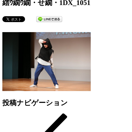
繧ｳ繝ｳ繝・せ繝・1DX_1051
投稿ナビゲーション