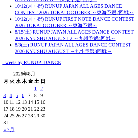
10/12(月・祝) RUNUP JAPAN ALL AGES DANCE
CONTEST 2026 TOKAI OCTOBER ～東海予選2回戦～
10/12(月・祝) RUNUP FIRST NOTE DANCE CONTEST
2026 TOKAI OCTOBER ～東海予選～
8/15(土) RUNUP JAPAN ALL AGES DANCE CONTEST
2026 KYUSHU AUGUST 2 ～九州予選4回戦～
8/8(土) RUNUP JAPAN ALL AGES DANCE CONTEST
2026 KYUSHU AUGUST ～九州予選3回戦～
Tweets by RUNUP_DANCE
2026年8月
月
火
水
木
金
土
日
1
2
3
4
5
6
7
8
9
10
11
12
13
14
15
16
17
18
19
20
21
22
23
24
25
26
27
28
29
30
31
« 7月