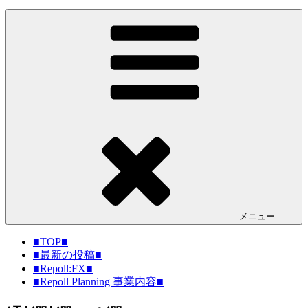
メニュー
■TOP■
■最新の投稿■
■Repoll:FX■
■Repoll Planning 事業内容■