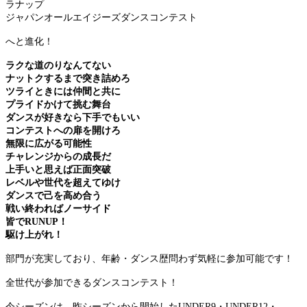
ラナップ
ジャパンオールエイジーズダンスコンテスト
へと進化！
ラクな道のりなんてない
ナットクするまで突き詰めろ
ツライときには仲間と共に
プライドかけて挑む舞台
ダンスが好きなら下手でもいい
コンテストへの扉を開けろ
無限に広がる可能性
チャレンジからの成長だ
上手いと思えば正面突破
レベルや世代を超えてゆけ
ダンスで己を高め合う
戦い終わればノーサイド
皆でRUNUP！
駆け上がれ！
部門が充実しており、年齢・ダンス歴問わず気軽に参加可能です！
全世代が参加できるダンスコンテスト！
今シーズンは、昨シーズンから開始したUNDER9・UNDER12・