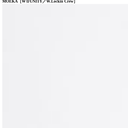
MOEKA［W☆UNITY／W.Lockin Crew］