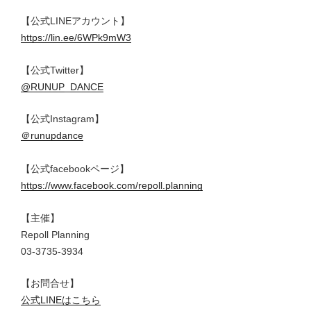
【公式LINEアカウント】
https://lin.ee/6WPk9mW3
【公式Twitter】
@RUNUP_DANCE
【公式Instagram】
＠runupdance
【公式facebookページ】
https://www.facebook.com/repoll.planning
【主催】
Repoll Planning
03-3735-3934
【お問合せ】
公式LINEはこちら