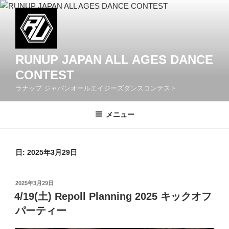
コ
ン
テ
ン
ツ
RUNUP JAPAN ALL AGES DANCE
へ
CONTEST
ス
ラナップ ジャパンオールエイジーズダンスコンテスト
キ
ッ
メニュー
プ
日: 2025年3月29日
投
2025年3月29日
稿
4/19(土) Repoll Planning 2025 キックオフ
日:
パーティー