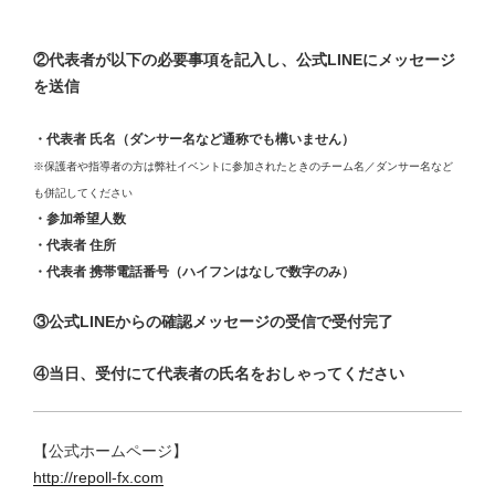
②代表者が以下の必要事項を記入し、公式LINEにメッセージ
を送信
・代表者 氏名（ダンサー名など通称でも構いません）
※保護者や指導者の方は弊社イベントに参加されたときのチーム名／ダンサー名など
も併記してください
・参加希望人数
・代表者 住所
・代表者 携帯電話番号（ハイフンはなしで数字のみ）
③公式LINEからの確認メッセージの受信で受付完了
④当日、受付にて代表者の氏名をおしゃってください
【公式ホームページ】
http://repoll-fx.com