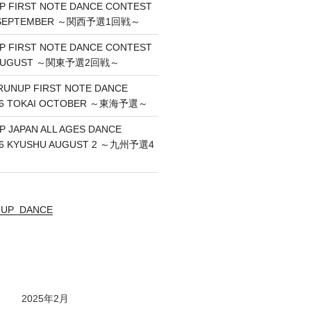
UP FIRST NOTE DANCE CONTEST
I SEPTEMBER ～関西予選1回戦～
UP FIRST NOTE DANCE CONTEST
O AUGUST ～関東予選2回戦～
RUNUP FIRST NOTE DANCE
26 TOKAI OCTOBER ～東海予選～
P JAPAN ALL AGES DANCE
26 KYUSHU AUGUST 2 ～九州予選4
UNUP_DANCE
2025年2月