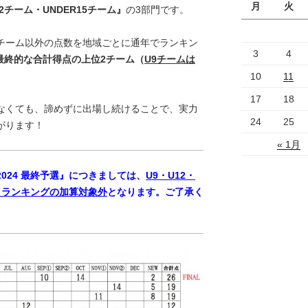
月
火
12チーム・UNDER15チーム』
の3部門です。
たチーム以外の点数を地域ごとに通年でランキン
3
4
は最終的な合計得点の上位2チーム（
U9チームは
。
10
11
17
18
きなくても、諦めずに出場し続けることで、実力
24
25
広がります！
« 1月
の『2024 最終予選』につきましては、
U9・U12・
ントランキングの加算対象外
となります。ご了承く