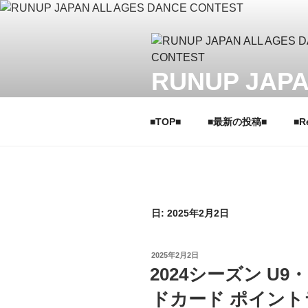
コ
ン
テ
ン
RUNUP JAPA
ツ
へ
ラナップ ジャパンオールエイ
ス
■TOP■
■最新の投稿■
■R
キ
ッ
プ
日: 2025年2月2日
投
2025年2月2日
稿
2024シーズン U9
日:
ドカード ポイン