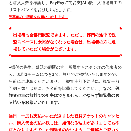
と購入人数を確認し、
PayPayにてお支払い
後、入退場自由の
リストバンドをお渡しいたします。
※事前のご準備をお願いいたします。
出場者も全部門
観覧できます
。ただし、部門の途中で観
覧スペースに余裕がなくなった場合は、出場者の方に退
場していただく場合がございます。
●
振付の先生、部活の顧問の方、所属するスタジオの代表者の
み、原則1チームにつき1名、無料でご招待いたします
ので、
事前にご連絡くださいませ。（観覧事前予約時に、観覧事前
予約人数とは別に、お名前を記載してください。）なお、
保
護者の方の無料での引率はできません。かならず観覧費のお
支払いをお願いいたします。
当日、一度お支払いいただきました観覧チケットのキャンセ
ル、購入代金の払い戻しは、如何なる理由がありましても不
可となりますので、お間違えのないよう、ご理解とご協力を