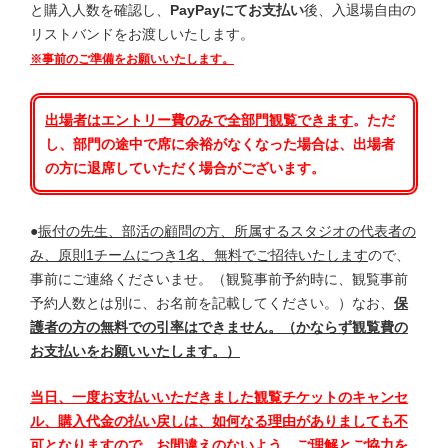
と購入人数を確認し、
PayPayにてお支払い
後、入退場自由の
リストバンドをお渡しいたします。
※事前のご準備をお願いいたします。
出場者はエントリー費のみで全部門
観覧できます
。ただ
し、部門の途中で席に余裕がなくなった場合は、出場者
の方に退席していただく場合がございます。
●
振付の先生、部活の顧問の方、所属するスタジオの代表者の
み、原則1チームにつき1名、無料でご招待いたします
ので、
事前にご連絡くださいませ。（観覧事前予約時に、観覧事前
予約人数とは別に、お名前を記載してください。）なお、
保
護者の方の無料での引率はできません。（かならず観覧費の
お支払いをお願いいたします。）
当日、一度お支払いいただきました観覧チケットのキャンセ
ル、購入代金の払い戻しは、如何なる理由がありましても不
可となりますので、お間違えのないよう、ご理解とご協力を