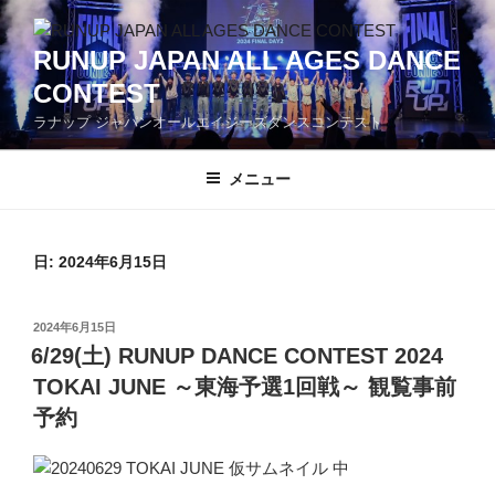
コ
ン
RUNUP JAPAN ALL AGES DANCE
テ
CONTEST
ン
ツ
ラナップ ジャパンオールエイジーズダンスコンテスト
へ
ス
メニュー
キ
ッ
プ
日: 2024年6月15日
投
2024年6月15日
稿
6/29(土) RUNUP DANCE CONTEST 2024
日:
TOKAI JUNE ～東海予選1回戦～ 観覧事前
予約