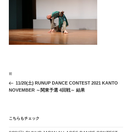
投
前
前
稿
の
11/20(土) RUNUP DANCE CONTEST 2021 KANTO
ナ
投
NOVEMBER ～関東予選 4回戦～ 結果
ビ
稿
ゲ
ー
こちらもチェック
シ
ョ