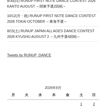
8/30(日) RUNUP FIRST NOTE DANCE CONTEST 2026
KANTO AUGUST ～関東予選2回戦～
10/12(月・祝) RUNUP FIRST NOTE DANCE CONTEST
2026 TOKAI OCTOBER ～東海予選～
8/15(土) RUNUP JAPAN ALL AGES DANCE CONTEST
2026 KYUSHU AUGUST 2 ～九州予選4回戦～
Tweets by RUNUP_DANCE
2026年8月
月
火
水
木
金
土
日
1
2