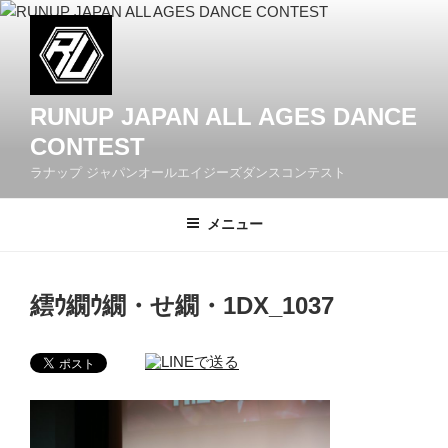
コ
ン
テ
ン
ツ
RUNUP JAPAN ALL AGES DANCE
へ
CONTEST
ス
ラナップ ジャパンオールエイジーズダンスコンテスト
キ
ッ
メニュー
プ
繧ｳ繝ｳ繝・せ繝・1DX_1037