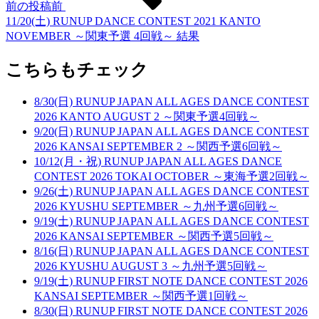
前の投稿
前
11/20(土) RUNUP DANCE CONTEST 2021 KANTO
NOVEMBER ～関東予選 4回戦～ 結果
こちらもチェック
8/30(日) RUNUP JAPAN ALL AGES DANCE CONTEST
2026 KANTO AUGUST 2 ～関東予選4回戦～
9/20(日) RUNUP JAPAN ALL AGES DANCE CONTEST
2026 KANSAI SEPTEMBER 2 ～関西予選6回戦～
10/12(月・祝) RUNUP JAPAN ALL AGES DANCE
CONTEST 2026 TOKAI OCTOBER ～東海予選2回戦～
9/26(土) RUNUP JAPAN ALL AGES DANCE CONTEST
2026 KYUSHU SEPTEMBER ～九州予選6回戦～
9/19(土) RUNUP JAPAN ALL AGES DANCE CONTEST
2026 KANSAI SEPTEMBER ～関西予選5回戦～
8/16(日) RUNUP JAPAN ALL AGES DANCE CONTEST
2026 KYUSHU AUGUST 3 ～九州予選5回戦～
9/19(土) RUNUP FIRST NOTE DANCE CONTEST 2026
KANSAI SEPTEMBER ～関西予選1回戦～
8/30(日) RUNUP FIRST NOTE DANCE CONTEST 2026