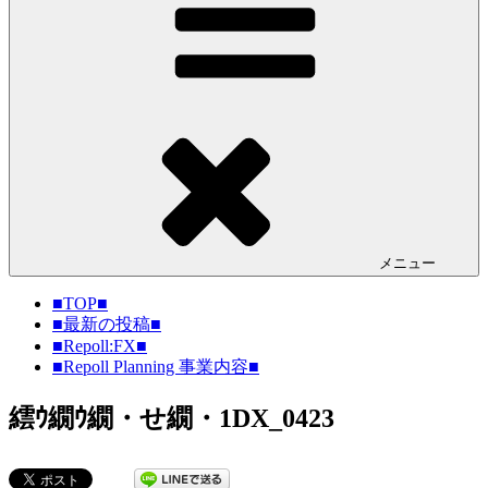
メニュー
■TOP■
■最新の投稿■
■Repoll:FX■
■Repoll Planning 事業内容■
繧ｳ繝ｳ繝・せ繝・1DX_0423