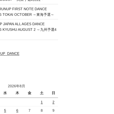
RUNUP FIRST NOTE DANCE
26 TOKAI OCTOBER ～東海予選～
P JAPAN ALL AGES DANCE
26 KYUSHU AUGUST 2 ～九州予選4
UNUP_DANCE
2026年8月
水
木
金
土
日
1
2
5
6
7
8
9