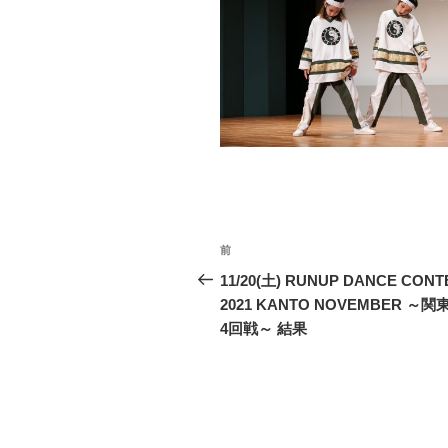
投
前
前
稿
の
11/20(土) RUNUP DANCE CONT
投
2021 KANTO NOVEMBER ～
ナ
稿
4回戦～ 結果
ビ
ゲ
ー