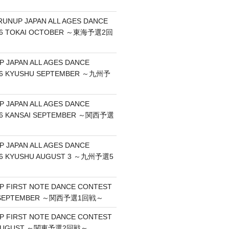
RUNUP JAPAN ALL AGES DANCE
26 TOKAI OCTOBER ～東海予選2回
P JAPAN ALL AGES DANCE
26 KYUSHU SEPTEMBER ～九州予
P JAPAN ALL AGES DANCE
26 KANSAI SEPTEMBER ～関西予選
P JAPAN ALL AGES DANCE
26 KYUSHU AUGUST 3 ～九州予選5
UP FIRST NOTE DANCE CONTEST
I SEPTEMBER ～関西予選1回戦～
UP FIRST NOTE DANCE CONTEST
O AUGUST ～関東予選2回戦～