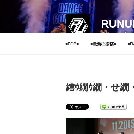
コ
ン
テ
RUNU
ン
ツ
ラナップ ジャ
へ
■TOP■
■最新の投稿■
■R
ス
キ
ッ
プ
繧ｳ繝ｳ繝・せ繝・1