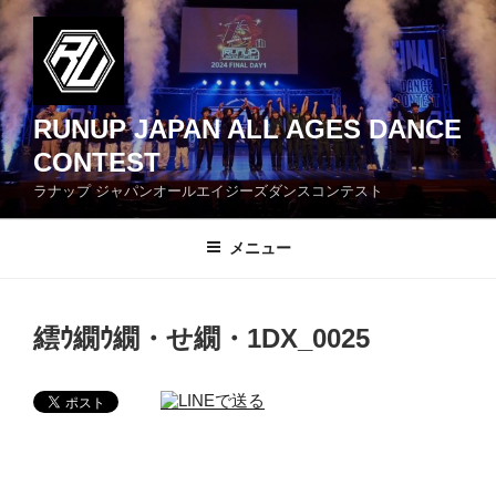
コ
ン
テ
ン
ツ
RUNUP JAPAN ALL AGES DANCE
へ
CONTEST
ス
ラナップ ジャパンオールエイジーズダンスコンテスト
キ
ッ
メニュー
プ
繧ｳ繝ｳ繝・せ繝・1DX_0025