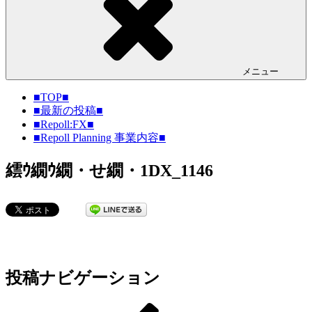
メニュー
■TOP■
■最新の投稿■
■Repoll:FX■
■Repoll Planning 事業内容■
繧ｳ繝ｳ繝・せ繝・1DX_1146
投稿ナビゲーション