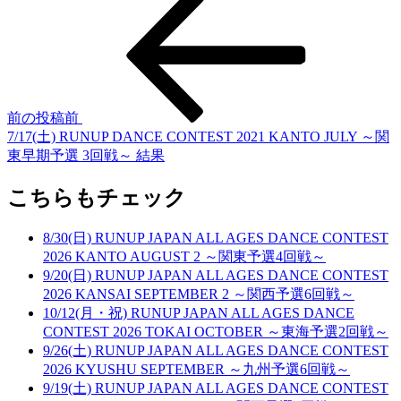
前の投稿
前
7/17(土) RUNUP DANCE CONTEST 2021 KANTO JULY ～関
東早期予選 3回戦～ 結果
こちらもチェック
8/30(日) RUNUP JAPAN ALL AGES DANCE CONTEST
2026 KANTO AUGUST 2 ～関東予選4回戦～
9/20(日) RUNUP JAPAN ALL AGES DANCE CONTEST
2026 KANSAI SEPTEMBER 2 ～関西予選6回戦～
10/12(月・祝) RUNUP JAPAN ALL AGES DANCE
CONTEST 2026 TOKAI OCTOBER ～東海予選2回戦～
9/26(土) RUNUP JAPAN ALL AGES DANCE CONTEST
2026 KYUSHU SEPTEMBER ～九州予選6回戦～
9/19(土) RUNUP JAPAN ALL AGES DANCE CONTEST