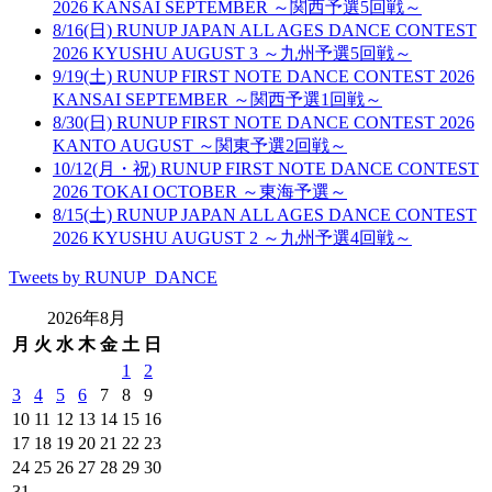
2026 KANSAI SEPTEMBER ～関西予選5回戦～
8/16(日) RUNUP JAPAN ALL AGES DANCE CONTEST
2026 KYUSHU AUGUST 3 ～九州予選5回戦～
9/19(土) RUNUP FIRST NOTE DANCE CONTEST 2026
KANSAI SEPTEMBER ～関西予選1回戦～
8/30(日) RUNUP FIRST NOTE DANCE CONTEST 2026
KANTO AUGUST ～関東予選2回戦～
10/12(月・祝) RUNUP FIRST NOTE DANCE CONTEST
2026 TOKAI OCTOBER ～東海予選～
8/15(土) RUNUP JAPAN ALL AGES DANCE CONTEST
2026 KYUSHU AUGUST 2 ～九州予選4回戦～
Tweets by RUNUP_DANCE
2026年8月
月
火
水
木
金
土
日
1
2
3
4
5
6
7
8
9
10
11
12
13
14
15
16
17
18
19
20
21
22
23
24
25
26
27
28
29
30
31