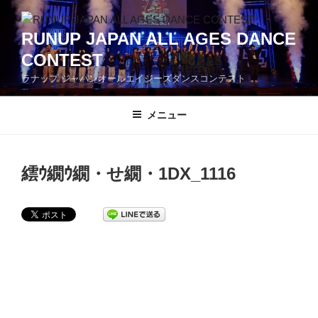
コ
ン
RUNUP JAPAN ALL AGES DANCE
テ
CONTEST
ン
ツ
ラナップ ジャパンオールエイジーズダンスコンテスト
へ
ス
メニュー
キ
ッ
プ
繧ｳ繝ｳ繝・せ繝・1DX_1116
投