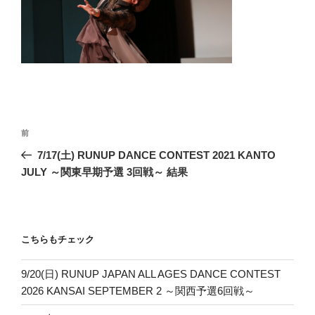
投
前
前
稿
の
7/17(土) RUNUP DANCE CONTEST 2021 KANTO
ナ
投
JULY ～関東早期予選 3回戦～ 結果
ビ
稿
ゲ
ー
こちらもチェック
シ
ョ
9/20(日) RUNUP JAPAN ALL AGES DANCE CONTEST
ン
2026 KANSAI SEPTEMBER 2 ～関西予選6回戦～