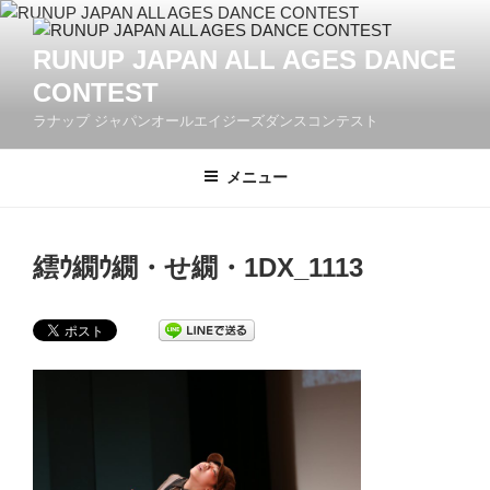
コ
ン
RUNUP JAPAN ALL AGES DANCE
テ
CONTEST
ン
ツ
ラナップ ジャパンオールエイジーズダンスコンテスト
へ
ス
メニュー
キ
ッ
プ
繧ｳ繝ｳ繝・せ繝・1DX_1113