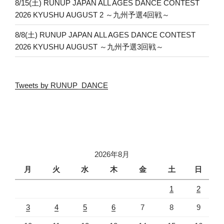
8/15(土) RUNUP JAPAN ALL AGES DANCE CONTEST
2026 KYUSHU AUGUST 2 ～九州予選4回戦～
8/8(土) RUNUP JAPAN ALL AGES DANCE CONTEST
2026 KYUSHU AUGUST ～九州予選3回戦～
Tweets by RUNUP_DANCE
2026年8月
月
火
水
木
金
土
日
1
2
3
4
5
6
7
8
9