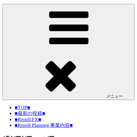
メニュー
■TOP■
■最新の投稿■
■Repoll:FX■
■Repoll Planning 事業内容■