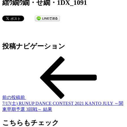
繧ｳ繝ｳ繝・せ繝・1DX_1091
投稿ナビゲーション
前の投稿
前
7/17(土) RUNUP DANCE CONTEST 2021 KANTO JULY ～関
東早期予選 3回戦～ 結果
こちらもチェック