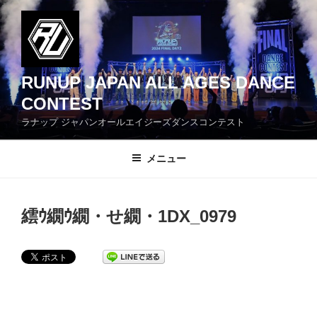
コ
ン
テ
ン
ツ
RUNUP JAPAN ALL AGES DANCE
へ
CONTEST
ス
ラナップ ジャパンオールエイジーズダンスコンテスト
キ
ッ
メニュー
プ
繧ｳ繝ｳ繝・せ繝・1DX_0979