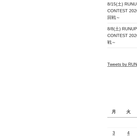
8/15(土) RUNU
CONTEST 20
回戦～
8/8(土) RUNUP
CONTEST 20
戦～
Tweets by R
月
火
3
4