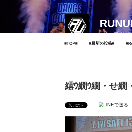
コ
ン
テ
RUNU
ン
ツ
ラナップ ジャ
へ
■TOP■
■最新の投稿■
■R
ス
キ
ッ
プ
繧ｳ繝ｳ繝・せ繝・1