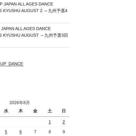
P JAPAN ALL AGES DANCE
26 KYUSHU AUGUST 2 ～九州予選4
 JAPAN ALL AGES DANCE
26 KYUSHU AUGUST ～九州予選3回
UNUP_DANCE
2026年8月
水
木
金
土
日
1
2
5
6
7
8
9