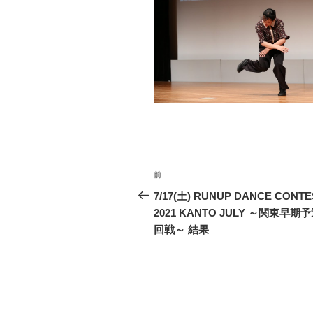
投
前
前
稿
の
7/17(土) RUNUP DANCE CONTE
投
2021 KANTO JULY ～関東早期予
ナ
稿
回戦～ 結果
ビ
ゲ
ー