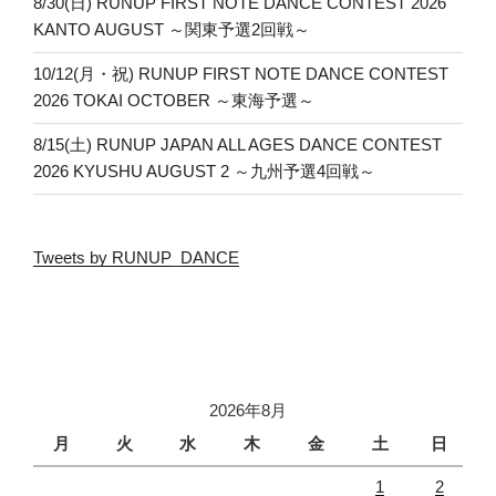
8/30(日) RUNUP FIRST NOTE DANCE CONTEST 2026
KANTO AUGUST ～関東予選2回戦～
10/12(月・祝) RUNUP FIRST NOTE DANCE CONTEST
2026 TOKAI OCTOBER ～東海予選～
8/15(土) RUNUP JAPAN ALL AGES DANCE CONTEST
2026 KYUSHU AUGUST 2 ～九州予選4回戦～
Tweets by RUNUP_DANCE
2026年8月
月
火
水
木
金
土
日
1
2