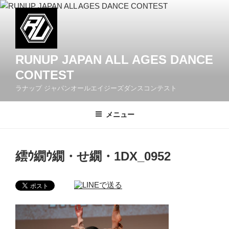
コ
ン
テ
ン
ツ
RUNUP JAPAN ALL AGES DANCE
へ
CONTEST
ス
ラナップ ジャパンオールエイジーズダンスコンテスト
キ
ッ
メニュー
プ
繧ｳ繝ｳ繝・せ繝・1DX_0952