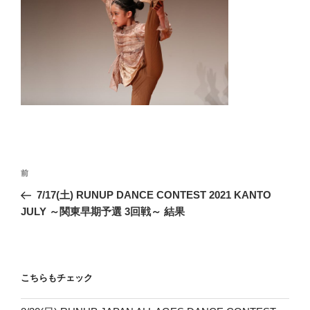
投
前
前
稿
の
7/17(土) RUNUP DANCE CONTEST 2021 KANTO
ナ
投
JULY ～関東早期予選 3回戦～ 結果
ビ
稿
ゲ
ー
こちらもチェック
シ
ョ