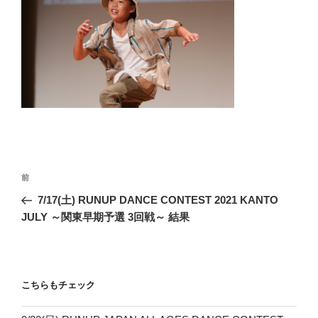
投
前
前
稿
の
7/17(土) RUNUP DANCE CONTEST 2021 KANTO
ナ
投
JULY ～関東早期予選 3回戦～ 結果
ビ
稿
ゲ
ー
こちらもチェック
シ
ョ