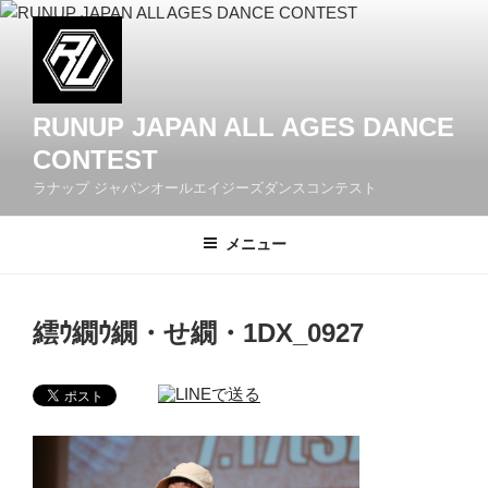
コ
ン
テ
ン
ツ
RUNUP JAPAN ALL AGES DANCE
へ
CONTEST
ス
ラナップ ジャパンオールエイジーズダンスコンテスト
キ
ッ
メニュー
プ
繧ｳ繝ｳ繝・せ繝・1DX_0927